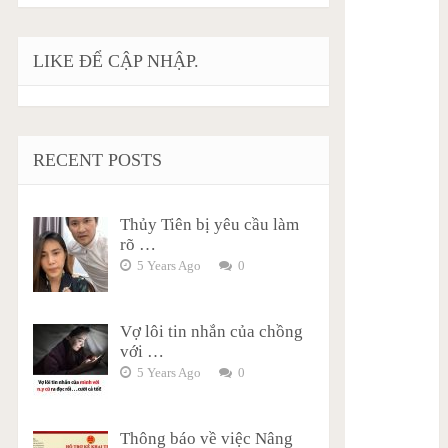
LIKE ĐỂ CẬP NHẬP.
RECENT POSTS
Thủy Tiên bị yêu cầu làm
rõ …
5 Years Ago
0
Vợ lôi tin nhắn của chồng
với …
5 Years Ago
0
Thông báo về việc Nâng