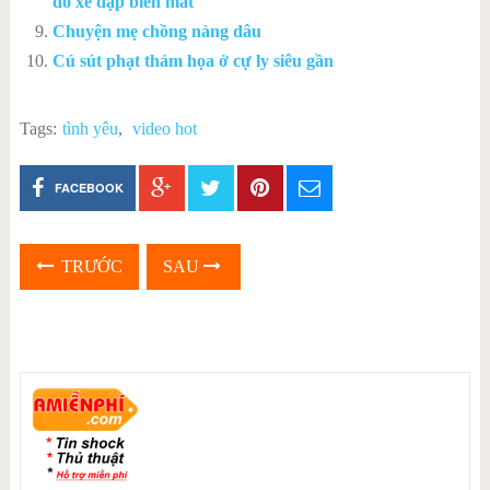
đó xe đạp biến mất
Chuyện mẹ chồng nàng dâu
Cú sút phạt thảm họa ở cự ly siêu gần
Tags:
tình yêu
,
video hot
FACEBOOK
TRƯỚC
SAU