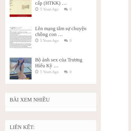
cấp (HTKK) …
5 Years Ago
0
Lên mạng tâm sự chuyện
chồng con …
5 Years Ago
0
Bộ ảnh sex của Trương
Hiểu Kỳ …
5 Years Ago
0
BÀI XEM NHIỀU
LIÊN KẾT: