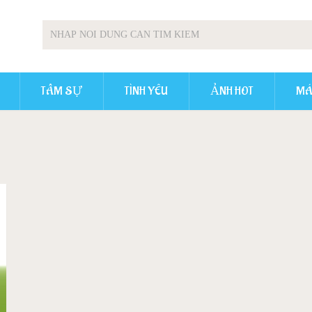
TÂM SỰ
TÌNH YÊU
ẢNH HOT
MÁ