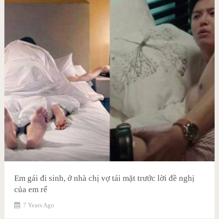
Em gái đi sinh, ở nhà chị vợ tái mặt trước lời đề nghị
của em rể
7 Years Ago