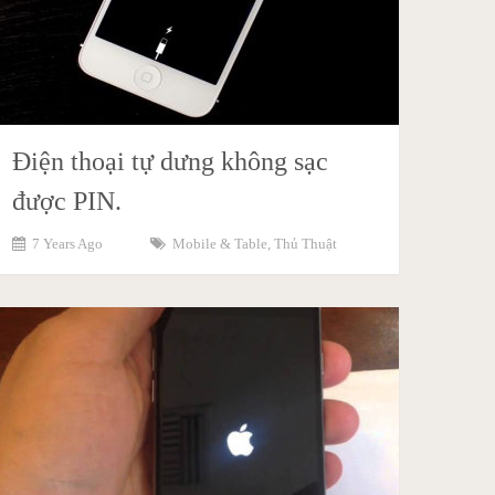
Điện thoại tự dưng không sạc
được PIN.
7 Years Ago
Mobile & Table
,
Thủ Thuật