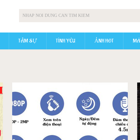
TÂM SỰ
TÌNH YÊU
ẢNH HOT
MÁ