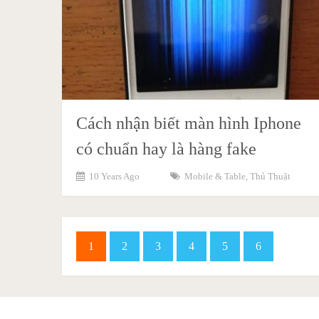
Cách nhận biết màn hình Iphone
có chuẩn hay là hàng fake
10 Years Ago
Mobile & Table
,
Thủ Thuật
1
2
3
4
5
6