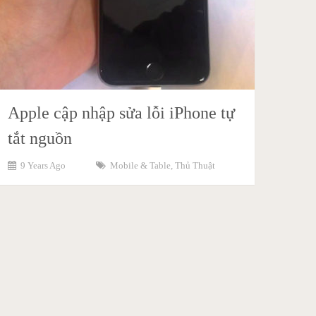
Apple cập nhập sửa lỗi iPhone tự
tắt nguồn
9 Years Ago
Mobile & Table
,
Thủ Thuật