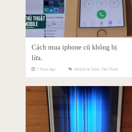
Cách mua iphone cũ không bị
lừa.
7 Years Ago
Mobile & Table
,
Thủ Thuật