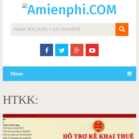
Menu
HTKK: