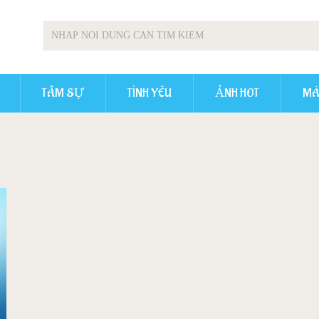
TÂM SỰ
TÌNH YÊU
ẢNH HOT
MÁ