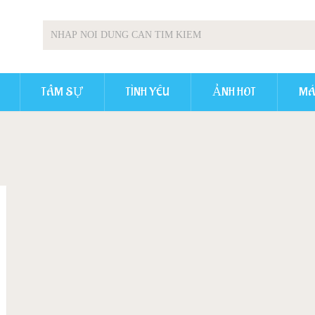
TÂM SỰ
TÌNH YÊU
ẢNH HOT
MÁ