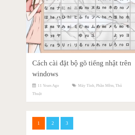
Cách cài đặt bộ gõ tiếng nhật trên
windows
11 Years Ago
Máy Tính
,
Phần Mềm
,
Thủ
Thuật
1
2
3