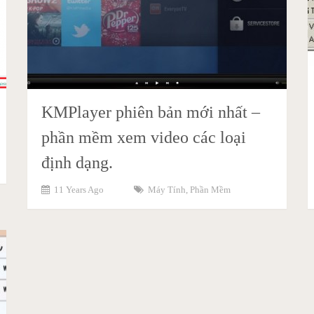
KMPlayer phiên bản mới nhất –
phần mềm xem video các loại
định dạng.
11 Years Ago
Máy Tính
,
Phần Mềm