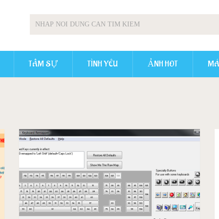
TÂM SỰ
TÌNH YÊU
ẢNH HOT
MÁ