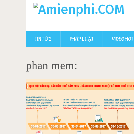
TIN TỨC
PHÁP LUẬT
VIDEO HOT
phan mem: