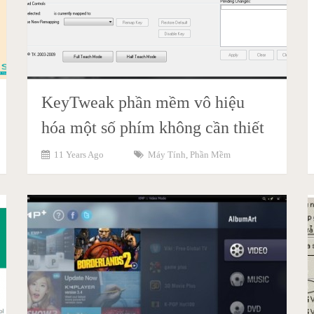
KeyTweak phần mềm vô hiệu
hóa một số phím không cần thiết
11 Years Ago
Máy Tính
,
Phần Mềm