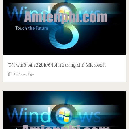
Tải win8 bản 32bit/64bit từ trang chủ Microsoft
13 Years Ago