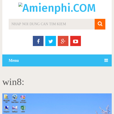
Menu
win8: