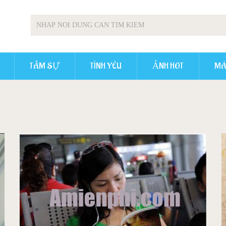
TÂM SỰ
TÌNH YÊU
ẢNH HOT
MÁ