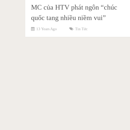
MC của HTV phát ngôn “chúc
quốc tang nhiều niềm vui”
13 Years Ago
Tin Tức