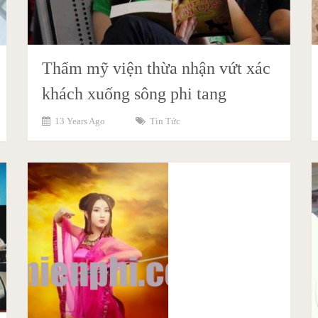
Thẩm mỹ viện thừa nhận vứt xác
khách xuống sông phi tang
13 Years Ago
Tin Tức