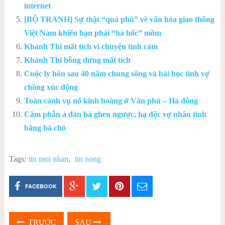
internet
[BỘ TRANH] Sự thật “quá phũ” về văn hóa giao thông
Việt Nam khiến bạn phải “há hốc” mồm
Khánh Thi mất tích vì chuyện tình cảm
Khánh Thi bỗng dưng mất tích
Cuộc ly hôn sau 40 năm chung sống và bài học tình vợ
chồng xúc động
Toàn cảnh vụ nổ kinh hoàng ở Văn phú – Hà đông
Căm phẫn ả đàn bà ghen ngược, hạ độc vợ nhân tình
bằng bả chó
Tags:
tin moi nhan
,
tin nong
FACEBOOK
TRƯỚC
SAU