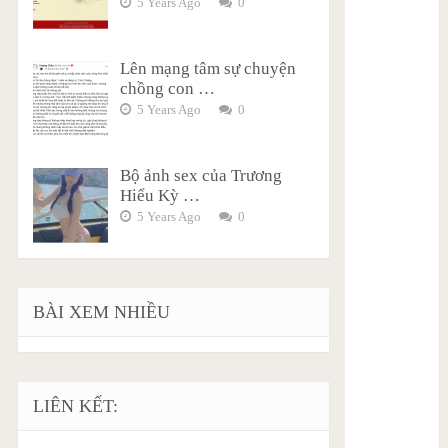
5 Years Ago
0
Lên mạng tâm sự chuyện
chồng con …
5 Years Ago
0
Bộ ảnh sex của Trương
Hiểu Kỳ …
5 Years Ago
0
BÀI XEM NHIỀU
LIÊN KẾT: