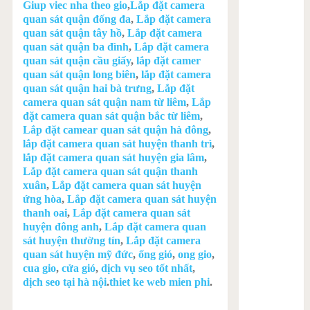
Giup viec nha theo gio
,
Lắp đặt camera
quan sát quận đống đa
,
Lắp đặt camera
quan sát quận tây hồ
,
Lắp đặt camera
quan sát quận ba đình
,
Lắp đặt camera
quan sát quận cầu giấy
,
lắp đặt camer
quan sát quận long biên
,
lắp đặt camera
quan sát quận hai bà trưng
,
Lắp đặt
camera quan sát quận nam từ liêm
,
Lắp
đặt camera quan sát quận bắc từ liêm
,
Lắp đặt camear quan sát quận hà đông
,
lắp đặt camera quan sát huyện thanh trì
,
lắp đặt camera quan sát huyện gia lâm
,
Lắp đặt camera quan sát quận thanh
xuân
,
Lắp đặt camera quan sát huyện
ứng hòa
,
Lắp đặt camera quan sát huyện
thanh oai
,
Lắp đặt camera quan sát
huyện đông anh
,
Lắp đặt camera quan
sát huyện thường tín
,
Lắp đặt camera
quan sát huyện mỹ đức
,
ống gió
,
ong gio
,
cua gio
,
cửa gió
,
dịch vụ seo tốt nhất
,
dịch seo tại hà nội
.
thiet ke web mien phi
.