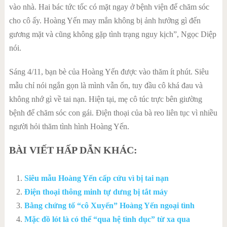
vào nhà. Hai bác tức tốc có mặt ngay ở bệnh viện để chăm sóc
cho cô ấy. Hoàng Yến may mắn không bị ảnh hưởng gì đến
gương mặt và cũng không gặp tình trạng nguy kịch”, Ngọc Diệp
nói.
Sáng 4/11, bạn bè của Hoàng Yến được vào thăm ít phút. Siêu
mẫu chỉ nói ngắn gọn là mình vẫn ổn, tuy đầu cô khá đau và
không nhớ gì về tai nạn. Hiện tại, mẹ cô túc trực bên giường
bệnh để chăm sóc con gái. Điện thoại của bà reo liên tục vì nhiều
người hỏi thăm tình hình Hoàng Yến.
BÀI VIẾT HẤP DẪN KHÁC:
Siêu mẫu Hoàng Yến cấp cứu vì bị tai nạn
Điện thoại thông minh tự dưng bị tắt máy
Bằng chứng tố “cô Xuyến” Hoàng Yến ngoại tình
Mặc đồ lót là có thể “qua hệ tình dục” từ xa qua