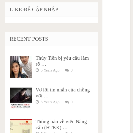
LIKE ĐỂ CẬP NHẬP.
RECENT POSTS
Thủy Tiên bị yêu cầu làm
rõ …
5 Years Ago
0
Vợ lôi tin nhắn của chồng
với …
5 Years Ago
0
Thông báo về việc Nâng
cấp (HTKK) …