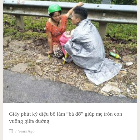
Giây phút kỳ diệu bố làm “bà đỡ” giúp mẹ tròn con
vuông giữa đường
7 Years Ago