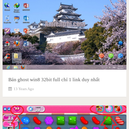
Bản ghost win8 32bit full chỉ 1 link duy nhất
13 Years Ago