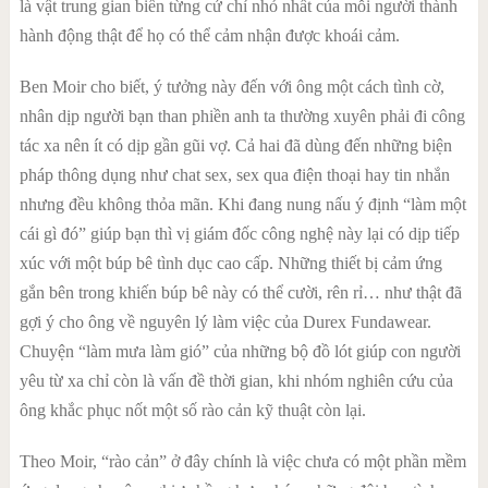
là vật trung gian biến từng cử chỉ nhỏ nhất của mỗi người thành
hành động thật để họ có thể cảm nhận được khoái cảm.
Ben Moir cho biết, ý tưởng này đến với ông một cách tình cờ,
nhân dịp người bạn than phiền anh ta thường xuyên phải đi công
tác xa nên ít có dịp gần gũi vợ. Cả hai đã dùng đến những biện
pháp thông dụng như chat sex, sex qua điện thoại hay tin nhắn
nhưng đều không thỏa mãn. Khi đang nung nấu ý định “làm một
cái gì đó” giúp bạn thì vị giám đốc công nghệ này lại có dịp tiếp
xúc với một búp bê tình dục cao cấp. Những thiết bị cảm ứng
gắn bên trong khiến búp bê này có thể cười, rên rỉ… như thật đã
gợi ý cho ông về nguyên lý làm việc của Durex Fundawear.
Chuyện “làm mưa làm gió” của những bộ đồ lót giúp con người
yêu từ xa chỉ còn là vấn đề thời gian, khi nhóm nghiên cứu của
ông khắc phục nốt một số rào cản kỹ thuật còn lại.
Theo Moir, “rào cản” ở đây chính là việc chưa có một phần mềm