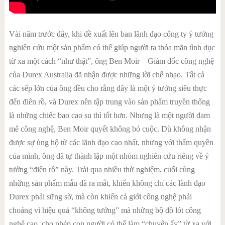
Vài năm trước đây, khi đề xuất lên ban lãnh đạo công ty ý tưởng
nghiên cứu một sản phẩm có thể giúp người ta thỏa mãn tình dục
từ xa một cách “như thật”, ông Ben Moir – Giám đốc công nghệ
của Durex Australia đã nhận được những lời chế nhạo. Tất cả
các sếp lớn của ông đều cho rằng đây là một ý tưởng siêu thực
đến điên rồ, và Durex nên tập trung vào sản phẩm truyền thống
là những chiếc bao cao su thì tốt hơn. Nhưng là một người đam
mê công nghệ, Ben Moir quyết không bỏ cuộc. Dù không nhận
được sự ủng hộ từ các lãnh đạo cao nhất, nhưng với thẩm quyền
của mình, ông đã tự thành lập một nhóm nghiên cứu riêng về ý
tưởng “điên rồ” này. Trải qua nhiều thử nghiệm, cuối cùng
những sản phẩm mẫu đã ra mắt, khiến không chỉ các lãnh đạo
Durex phải sững sờ, mà còn khiến cả giới công nghệ phải
choáng vì hiệu quả “không tưởng” mà những bộ đồ lót công
nghệ cao, cho phép con người có thể làm “chuyện ấy” từ xa với