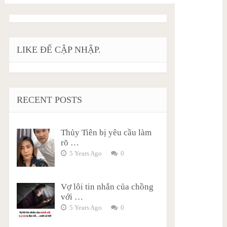
LIKE ĐỂ CẬP NHẬP.
RECENT POSTS
Thủy Tiên bị yêu cầu làm
rõ …
5 Years Ago
0
Vợ lôi tin nhắn của chồng
với …
5 Years Ago
0