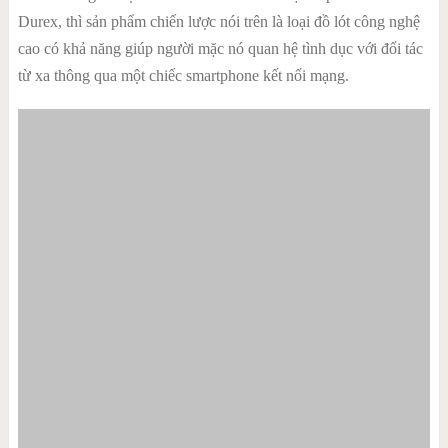
Durex, thì sản phẩm chiến lược nói trên là loại đồ lót công nghệ
cao có khả năng giúp người mặc nó quan hệ tình dục với đối tác
từ xa thông qua một chiếc smartphone kết nối mạng.