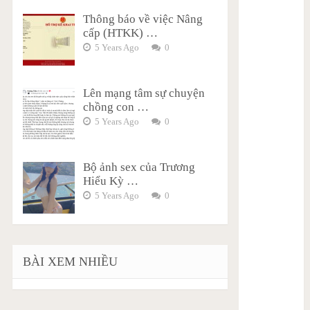
Thông báo về việc Nâng
cấp (HTKK) …
5 Years Ago
0
Lên mạng tâm sự chuyện
chồng con …
5 Years Ago
0
Bộ ảnh sex của Trương
Hiểu Kỳ …
5 Years Ago
0
BÀI XEM NHIỀU