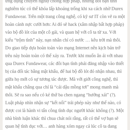
ứng dụng chuyên nghiợ chồng hợp pháp, những đôi bạn tình
nghiêm túc có thể khỏa lấp khoảng trống khi xa cách nhờ Durex
Fundawear. Trên một trang công nghệ, có kỹ sư IT còn vẽ ra một
hoàn cảnh nực cười hơn: Ai đó sẽ hack (xâm nhập bất hợp pháp)
vào bộ đồ lót của một cô gái, và quan hệ với cô ta từ xa. Với
kiểu “trộm tình” này, nạn nhân chỉ có nước … kêu trời mà thôi.
Do giao tiếp dựa hoàn toàn vào mạng Internet nên kịch bản trớ
trêu này hoàn toàn có thể xảy ra. Trước khi muốn ân ái với nhau
qua Durex Fundawear, các đôi bạn tình phải đăng nhập vào thiết
bị của đối tác bằng mật khẩu, để hai bộ đồ lót đó nhận nhau, thì
giữa họ mới có sự tương tác được. Mà với giới công nghệ, thì
mật khẩu chẳng qua chỉ là “cái dậu mồng tơi” mong manh mà
thôi. Sẽ ra sao nếu có kẻ thứ ba chen ngang “hưởng xái” (?).
Luật pháp nhìn nhận sự “kết nối” trái phép này như thế nào, có
được coi là hành vi tấn công tình dục người khác không (?). Một
nhà bình luận khác thì chua chát nói rằng, rất có thể vợ bạn sẽ
quan hệ tình dục với… anh hàng xóm ngay cả lúc cô ta đang