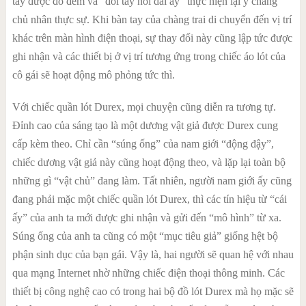
tay được đo đếm và “đôi tay nối dài ấy” thực hiện lại y chang
chủ nhân thực sự. Khi bàn tay của chàng trai di chuyển đến vị trí
khác trên màn hình điện thoại, sự thay đổi này cũng lập tức được
ghi nhận và các thiết bị ở vị trí tương ứng trong chiếc áo lót của
cô gái sẽ hoạt động mô phỏng tức thì.
Với chiếc quần lót Durex, mọi chuyện cũng diễn ra tương tự.
Đỉnh cao của sáng tạo là một dương vật giả được Durex cung
cấp kèm theo. Chỉ cần “súng ống” của nam giới “động đậy”,
chiếc dương vật giả này cũng hoạt động theo, và lặp lại toàn bộ
những gì “vật chủ” đang làm. Tất nhiên, người nam giới ấy cũng
đang phải mặc một chiếc quần lót Durex, thì các tín hiệu từ “cái
ấy” của anh ta mới được ghi nhận và gửi đến “mô hình” từ xa.
Súng ống của anh ta cũng có một “mục tiêu giả” giống hệt bộ
phận sinh dục của bạn gái. Vậy là, hai người sẽ quan hệ với nhau
qua mạng Internet nhờ những chiếc điện thoại thông minh. Các
thiết bị công nghệ cao có trong hai bộ đồ lót Durex mà họ mặc sẽ