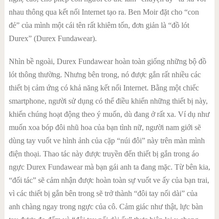
nhau thông qua kết nối Internet tạo ra. Ben Moir đặt cho “con
đẻ” của mình một cái tên rất khiêm tốn, đơn giản là “đồ lót
Durex” (Durex Fundawear).
Nhìn bề ngoài, Durex Fundawear hoàn toàn giống những bộ đồ
lót thông thường. Nhưng bên trong, nó được gắn rất nhiều các
thiết bị cảm ứng có khả năng kết nối Internet. Bằng một chiếc
smartphone, người sử dụng có thể điều khiển những thiết bị này,
khiến chúng hoạt động theo ý muốn, dù đang ở rất xa. Ví dụ như
muốn xoa bóp đôi nhũ hoa của bạn tình nữ, người nam giới sẽ
dùng tay vuốt ve hình ảnh của cặp “núi đôi” này trên màn mình
điện thoại. Thao tác này được truyền đến thiết bị gắn trong áo
ngực Durex Fundawear mà bạn gái anh ta đang mặc. Từ bên kia,
“đối tác” sẽ cảm nhận được hoàn toàn sự vuốt ve ấy của bạn trai,
vì các thiết bị gắn bên trong sẽ trở thành “đôi tay nối dài” của
anh chàng ngay trong ngực của cô. Cảm giác như thật, lực bàn