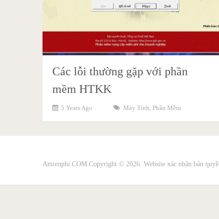
Các lỗi thường gặp với phần
mềm HTKK
5 Years Ago
Máy Tính
,
Phần Mềm
Amienphi.COM
Copyright © 2026. Website xác nhận bản quyề