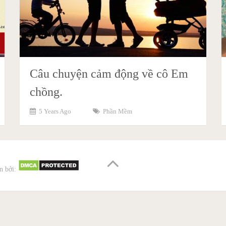
Câu chuyện cảm động về cô Em
chồng.
5 Years Ago
Phần Mềm
n bởi: