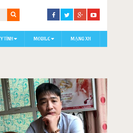
Y TÍNH
MOBILE
MẠNG XH