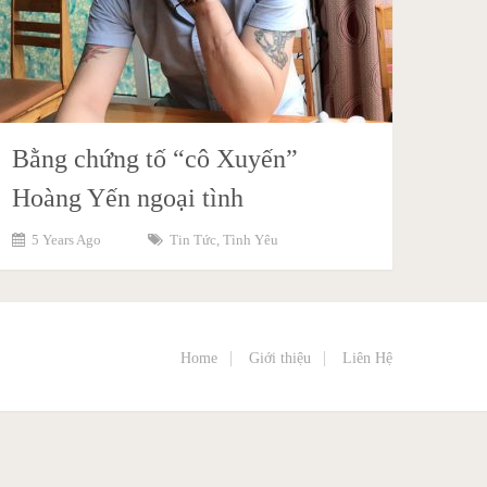
Bằng chứng tố “cô Xuyến”
Hoàng Yến ngoại tình
5 Years Ago
Tin Tức
,
Tình Yêu
Home
Giới thiệu
Liên Hệ