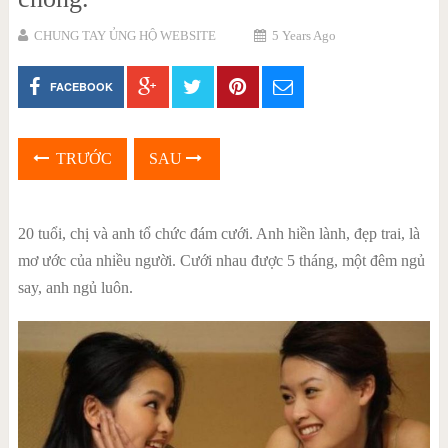
CHUNG TAY ỦNG HỘ WEBSITE
5 Years Ago
FACEBOOK
TRƯỚC
SAU
20 tuổi, chị và anh tổ chức đám cưới. Anh hiền lành, đẹp trai, là
mơ ước của nhiều người. Cưới nhau được 5 tháng, một đêm ngủ
say, anh ngủ luôn.