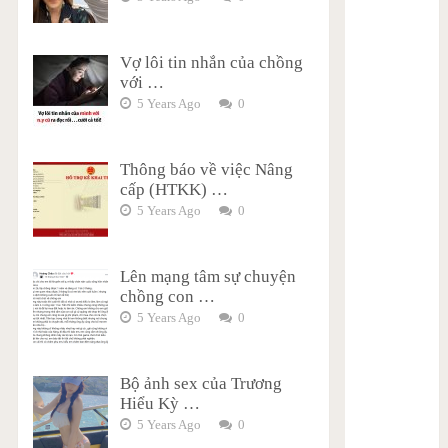
Vợ lôi tin nhắn của chồng
với …
5 Years Ago
0
Thông báo về việc Nâng
cấp (HTKK) …
5 Years Ago
0
Lên mạng tâm sự chuyện
chồng con …
5 Years Ago
0
Bộ ảnh sex của Trương
Hiểu Kỳ …
5 Years Ago
0