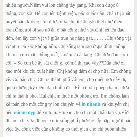
nhiều người.Niềm vui lớn chẳng tày gang. Khi con được 8
tháng, con sốt. Bế con lên bệnh viện, bác sĩ lắc đầu: cháu bị xuất
huyết não, không cứu được nữa chị ơi.Chị gào thét như điên
loạn.Ông trời ơi sao nỡ ăn ở bất công như vậy.Chị hét lên đau
đớn, ôm lấy con vật vã giữa trưa hè nắng gắt………Chị sống vật
vờ như cái xác không hồn. Chị sống làm sao ở gia đình chồng
khi mà con mất, chồng mất, 2 năm 2 cái tang. Chị đớn đau còm
cõi. – Số con bé ấy sát chồng, gò má thì cao vậy??Dân chợ xì
xào mỗi khi chị xuất hiện. Chị không dám đi chợ nữa. Em chồng
về. Cô bảo chị:- Chị ra thành phố với em, cho quên nơi này đi,
quên những kỷ niệm đau buồn đi…Rồi cô xin phép cha mẹ đưa
chị ra thành phố. Hai chị em thuê một phòng trọ. Em chồng làm
kế toán cho một công ty lớn chuyên về
in nhanh
và khuyên chị
nên
nối mi đẹp
để xinh ra. Em xin cho chị một chân tạp vụ.Vừa
đi làm, chị vừa đi học, cuộc sống phố phường tấp nập, người nào
việc ấy, công việc cũng không có thời gian cho chị buồn nhiều.