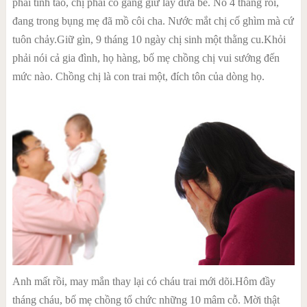
phải tỉnh táo, chị phải cố gắng giữ lấy đứa bé. Nó 4 tháng rồi,
đang trong bụng mẹ đã mồ côi cha. Nước mắt chị cố ghìm mà cứ
tuôn chảy.Giữ gìn, 9 tháng 10 ngày chị sinh một thằng cu.Khỏi
phải nói cả gia đình, họ hàng, bố mẹ chồng chị vui sướng đến
mức nào. Chồng chị là con trai một, đích tôn của dòng họ.
Anh mất rồi, may mắn thay lại có cháu trai mới dõi.Hôm đầy
tháng cháu, bố mẹ chồng tổ chức những 10 mâm cỗ. Mời thật