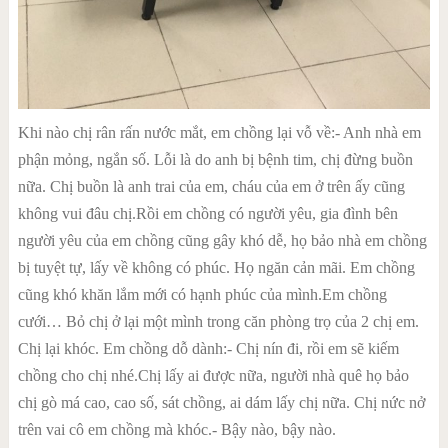
Khi nào chị rân rấn nước mắt, em chồng lại vỗ về:- Anh nhà em
phận mỏng, ngắn số. Lỗi là do anh bị bệnh tim, chị đừng buồn
nữa. Chị buồn là anh trai của em, cháu của em ở trên ấy cũng
không vui đâu chị.Rồi em chồng có người yêu, gia đình bên
người yêu của em chồng cũng gây khó dễ, họ bảo nhà em chồng
bị tuyệt tự, lấy về không có phúc. Họ ngăn cản mãi. Em chồng
cũng khó khăn lắm mới có hạnh phúc của mình.Em chồng
cưới… Bỏ chị ở lại một mình trong căn phòng trọ của 2 chị em.
Chị lại khóc. Em chồng dỗ dành:- Chị nín đi, rồi em sẽ kiếm
chồng cho chị nhé.Chị lấy ai được nữa, người nhà quê họ bảo
chị gò má cao, cao số, sát chồng, ai dám lấy chị nữa. Chị nức nở
trên vai cô em chồng mà khóc.- Bậy nào, bậy nào.