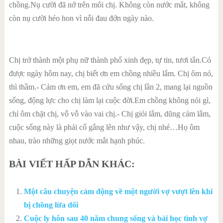
chồng.Nụ cười đã nở trên môi chị. Không còn nước mắt, không
còn nụ cười héo hon vì nỗi đau đớn ngày nào.
Chị trở thành một phụ nữ thành phố xinh đẹp, tự tin, tươi tắn.Có
được ngày hôm nay, chị biết ơn em chồng nhiều lắm. Chị ôm nó,
thì thầm.- Cảm ơn em, em đã cứu sống chị lần 2, mang lại nguồn
sống, động lực cho chị làm lại cuộc đời.Em chồng không nói gì,
chỉ ôm chặt chị, vỗ vỗ vào vai chị.- Chị giỏi lắm, dũng cảm lắm,
cuộc sống này là phải cố gắng lên như vậy, chị nhé…Họ ôm
nhau, trào những giọt nước mắt hạnh phúc.
BÀI VIẾT HẤP DẪN KHÁC:
Một câu chuyện cảm động về một người vợ vượt lên khi
bị chồng lừa dối
Cuộc ly hôn sau 40 năm chung sống và bài học tình vợ