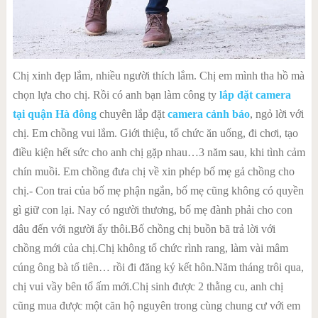
Chị xinh đẹp lắm, nhiều người thích lắm. Chị em mình tha hồ mà
chọn lựa cho chị. Rồi có anh bạn làm công ty
lắp đặt camera
tại quận Hà đông
chuyên lắp đặt
camera cảnh báo
, ngỏ lời với
chị. Em chồng vui lắm. Giới thiệu, tổ chức ăn uống, đi chơi, tạo
điều kiện hết sức cho anh chị gặp nhau…3 năm sau, khi tình cảm
chín muồi. Em chồng đưa chị về xin phép bố mẹ gả chồng cho
chị.- Con trai của bố mẹ phận ngắn, bố mẹ cũng không có quyền
gì giữ con lại. Nay có người thương, bố mẹ đành phải cho con
dâu đến với người ấy thôi.Bố chồng chị buồn bã trả lời với
chồng mới của chị.Chị không tổ chức rình rang, làm vài mâm
cúng ông bà tổ tiên… rồi đi đăng ký kết hôn.Năm tháng trôi qua,
chị vui vầy bên tổ ấm mới.Chị sinh được 2 thằng cu, anh chị
cũng mua được một căn hộ nguyên trong cùng chung cư với em