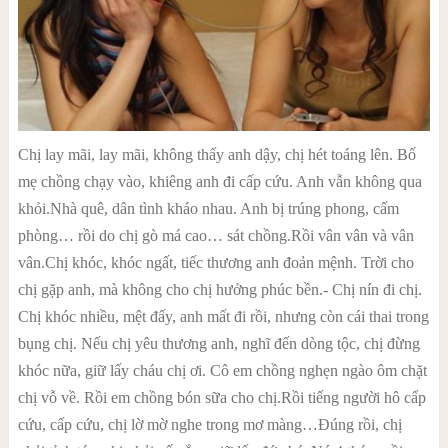
Chị lay mãi, lay mãi, không thấy anh dậy, chị hét toáng lên. Bố
mẹ chồng chạy vào, khiêng anh đi cấp cứu. Anh vẫn không qua
khỏi.Nhà quê, dân tình kháo nhau. Anh bị trúng phong, cấm
phòng… rồi do chị gò má cao… sát chồng.Rồi vân vân và vân
vân.Chị khóc, khóc ngất, tiếc thương anh đoản mệnh. Trời cho
chị gặp anh, mà không cho chị hưởng phúc bền.- Chị nín đi chị.
Chị khóc nhiều, mệt đấy, anh mất đi rồi, nhưng còn cái thai trong
bụng chị. Nếu chị yêu thương anh, nghĩ đến dòng tộc, chị đừng
khóc nữa, giữ lấy cháu chị ơi. Cô em chồng nghẹn ngào ôm chặt
chị vỗ về. Rồi em chồng bón sữa cho chị.Rồi tiếng người hô cấp
cứu, cấp cứu, chị lờ mờ nghe trong mơ màng…Đúng rồi, chị