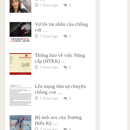
5 Years Ago
0
Vợ lôi tin nhắn của chồng
với …
5 Years Ago
0
Thông báo về việc Nâng
cấp (HTKK) …
5 Years Ago
0
Lên mạng tâm sự chuyện
chồng con …
5 Years Ago
0
Bộ ảnh sex của Trương
Hiểu Kỳ …
5 Years Ago
0