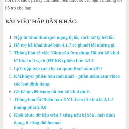
hỏi nào, các bạn hãy comment bên dưới để các bạn và chúng tôi
hỗ trợ cho bạn.
BÀI VIẾT HẤP DẪN KHÁC:
Nộp tờ khai thuế qua mạng bị lỗi, cách xử lý hết lỗi.
Hỗ trợ kê khai thuế bản 4.1.7 có gì mới lỗi những gì.
Thông báo về việc Nâng cấp ứng dụng Hỗ trợ kê khai
tờ khai mã vạch (HTKK) phiên bản 3.3.1
Lịch nộp báo cáo cho cơ quan thuế năm 2017
KMPlayer phiên bản mới nhất – phần mềm xem video
các loại định dạng.
Gõ tiếng việt trong hỗ trợ kê khai thuế.
Thông báo lỗi Phiên bản XML trên tờ khai là 2.1.2
không phải 2.0.0
Khôi phục dữ liệu trên ổ cứng nếu bị xóa , mất định
dạng, ổ cứng đòi format