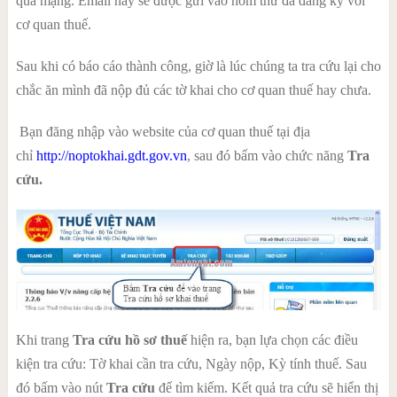
qua mạng. Email này sẽ được gửi vào hòm thư đã đăng ký với
cơ quan thuế.
Sau khi có báo cáo thành công, giờ là lúc chúng ta tra cứu lại cho
chắc ăn mình đã nộp đủ các tờ khai cho cơ quan thuế hay chưa.
Bạn đăng nhập vào website của cơ quan thuế tại địa
chỉ
http://
noptokhai.gdt.gov.vn
, sau đó bấm vào chức năng
Tra
cứu.
Khi trang
Tra cứu hồ sơ thuế
hiện ra, bạn lựa chọn các điều
kiện tra cứu: Tờ khai cần tra cứu, Ngày nộp, Kỳ tính thuế. Sau
đó bấm vào nút
Tra cứu
để tìm kiếm. Kết quả tra cứu sẽ hiển thị