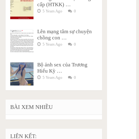
cấp (HTKK) …
5 Years Ago
0
Lên mạng tâm sự chuyện
chồng con …
5 Years Ago
0
Bộ ảnh sex của Trương
Hiểu Kỳ …
5 Years Ago
0
BÀI XEM NHIỀU
LIÊN KẾT: