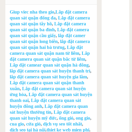
Giup viec nha theo gio
,
Lắp đặt camera
quan sát quận đống đa
,
Lắp đặt camera
quan sát quận tây hồ
,
Lắp đặt camera
quan sát quận ba đình
,
Lắp đặt camera
quan sát quận cầu giấy
,
lắp đặt camer
quan sát quận long biên
,
lắp đặt camera
quan sát quận hai bà trưng
,
Lắp đặt
camera quan sát quận nam từ liêm
,
Lắp
đặt camera quan sát quận bắc từ liêm
,
Lắp đặt camear quan sát quận hà đông
,
lắp đặt camera quan sát huyện thanh trì
,
lắp đặt camera quan sát huyện gia lâm
,
Lắp đặt camera quan sát quận thanh
xuân
,
Lắp đặt camera quan sát huyện
ứng hòa
,
Lắp đặt camera quan sát huyện
thanh oai
,
Lắp đặt camera quan sát
huyện đông anh
,
Lắp đặt camera quan
sát huyện thường tín
,
Lắp đặt camera
quan sát huyện mỹ đức
,
ống gió
,
ong gio
,
cua gio
,
cửa gió
,
dịch vụ seo tốt nhất
,
dịch seo tại hà nội
.
thiet ke web mien phi
.