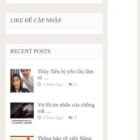
LIKE ĐỂ CẬP NHẬP.
RECENT POSTS
Thủy Tiên bị yêu cầu làm
rõ …
5 Years Ago
0
Vợ lôi tin nhắn của chồng
với …
5 Years Ago
0
Thông báo về việc Nâng