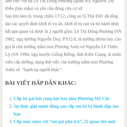
làm việc với bà Lê Thị Đông Phương (quản lý); Nguyễn Thị
Điều (bảo mẫu) và yêu cầu đóng cửa cơ sở.
Sau khi làm rõ, trong chiều 17/12, công an Q.Thủ Đức đã tống
đạt các quyết định khởi tố vụ án, khởi tố bị can và thi hành lệnh
bắt tạm giam và được là 2 người gồm: Lê Thị Đông Phương (SN
1982, ngụ đường Nguyễn Duy, P.9,Q.8, là trưởng nhóm hay còn
gọi là chủ trường mầm non Phương Anh) và Nguyễn Lê Thiên
Lý (SN 1994, ngụ huyện Giồng Riềng, tỉnh Kiên Giang, là nhân
viên cấp dưỡng, dạng thử việc của trường mầm non Phương
Anh) về “hạnh hạ người khác”.
BÀI VIẾT HẤP DẪN KHÁC:
Clip bé gái hát rong hát hay như Phương Mỹ Chi
Sự thực giật mình đằng sau clip em bé bị đánh đập tàn
bạo
Clip mây mưa với “em gái pha trà”, 22 quan lớn mất