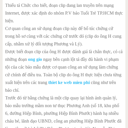
Thiếu tá Chức cho biết, đoạn clip đang lan truyền trên mạng
Internet, được xác định do nhóm P.V báo Tuổi Trẻ TP.HCM thực
hiện.
Cơ quan công an sử dụng đoạn clip này để bổ túc chứng cứ
trong hồ sơ cùng với các chứng cứ trước đó (clip do ông H cung
cấp, nhằm xử lý đối tượng Phương và Lý).
Được biết đoạn clip của ông H được đánh giá là chân thực, có cả
những đoạn
ong gio
ngay bên cạnh lột tả đầy đủ hành vi phạm
tội của các bảo mẫu được cơ quan công an sử dụng làm chứng
cứ chính để điều tra. Toàn bộ clip do ông H thực hiện chưa từng
xuất hiện trên các trang
thiet ke web mien phi
cũng như trên
báo chí.
Trước đó từ bằng chứng là một clip quay lại hình ảnh quản lý,
bảo mẫu trường mầm non tư thục Phương Anh (số 18, khu phố
6, đường Hiệp Bình, phường Hiệp Bình Phước) hành hạ nhiều
cháu bé, lãnh đạo UBND, công an phường Hiệp Bình Phước đã