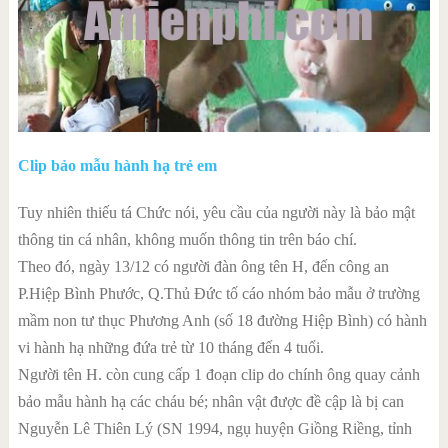
Clip bảo mẫu hành hạ trẻ em
Tuy nhiên thiếu tá Chức nói, yêu cầu của người này là bảo mật
thông tin cá nhân, không muốn thông tin trên báo chí.
Theo đó, ngày 13/12 có người đàn ông tên H, đến công an
P.Hiệp Bình Phước, Q.Thủ Đức tố cáo nhóm bảo mẫu ở trường
mầm non tư thục Phương Anh (số 18 đường Hiệp Bình) có hành
vi hành hạ những đứa trẻ từ 10 tháng đến 4 tuổi.
Người tên H. còn cung cấp 1 đoạn clip do chính ông quay cảnh
bảo mẫu hành hạ các cháu bé; nhân vật được đề cập là bị can
Nguyễn Lê Thiên Lý (SN 1994, ngụ huyện Giồng Riềng, tỉnh