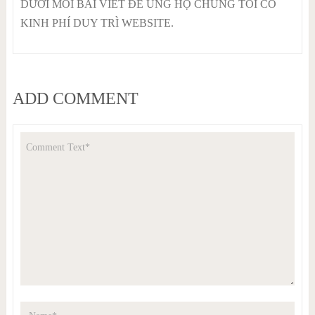
DƯỚI MỖI BÀI VIẾT ĐỂ ỦNG HỘ CHÚNG TÔI CÓ
KINH PHÍ DUY TRÌ WEBSITE.
ADD COMMENT