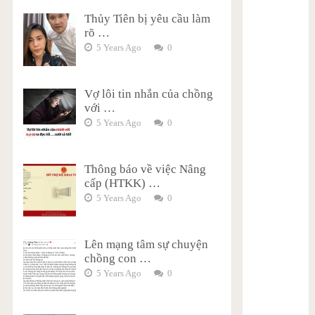
Thủy Tiên bị yêu cầu làm
rõ …
5 Years Ago
0
Vợ lôi tin nhắn của chồng
với …
5 Years Ago
0
Thông báo về việc Nâng
cấp (HTKK) …
5 Years Ago
0
Lên mạng tâm sự chuyện
chồng con …
5 Years Ago
0