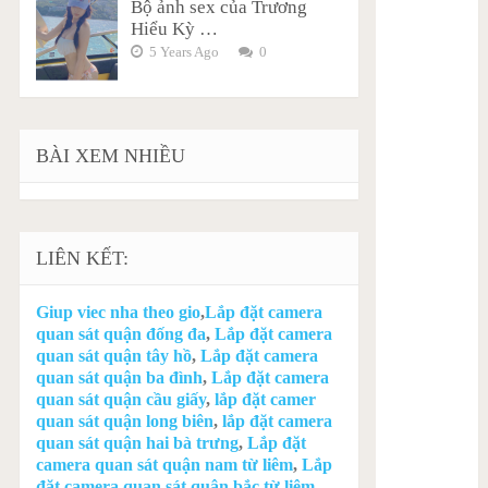
Bộ ảnh sex của Trương
Hiểu Kỳ …
5 Years Ago
0
BÀI XEM NHIỀU
LIÊN KẾT:
Giup viec nha theo gio
,
Lắp đặt camera
quan sát quận đống đa
,
Lắp đặt camera
quan sát quận tây hồ
,
Lắp đặt camera
quan sát quận ba đình
,
Lắp đặt camera
quan sát quận cầu giấy
,
lắp đặt camer
quan sát quận long biên
,
lắp đặt camera
quan sát quận hai bà trưng
,
Lắp đặt
camera quan sát quận nam từ liêm
,
Lắp
đặt camera quan sát quận bắc từ liêm
,