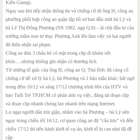
Kiên Giang).
Ngay sau khi tiếp nhận thông tin và chứng cứ từ ông H, công an
phường phối hợp công an quận lập hồ sơ ban đầu mời bà Lý và
bà Lê Thị Đông Phương (SN 1982, ngụ Q.8) – là chủ đầu tư của
trường mầm non tư thục Phương Anh lên làm việc và hai người
đã thừa nhận sai phạm.
Công an đưa 3 cháu bé có mặt trong clip đi khám sức
khỏe….nhưng không ghi nhận có thương tích.
Từ những tố giác của ông H, công an Q. Thủ Đức đã củng cố
chứng cứ để xử lý bà Lý, bà Phương và 1 bảo mẫu khác; bất ngờ
trong đêm 16/12 và sáng 17/12 chương trình 60s của HTV và
báo Tuổi Trẻ TP.HCM có phản ánh vụ việc, đăng tải đoạn clip
và đoạn clip nhanh chóng lan nhanh trên mạng Internet.
Lo ngại người dân trút giận, nhắm vào bà Phương – bà Lý nên
ngay trong chiều tối 16/12, cơ quan công an đã “câu lưu” và đến
chiều 17/12 thì tiến hành khởi tố vụ án, khởi tố bị can như đã đề
cập.