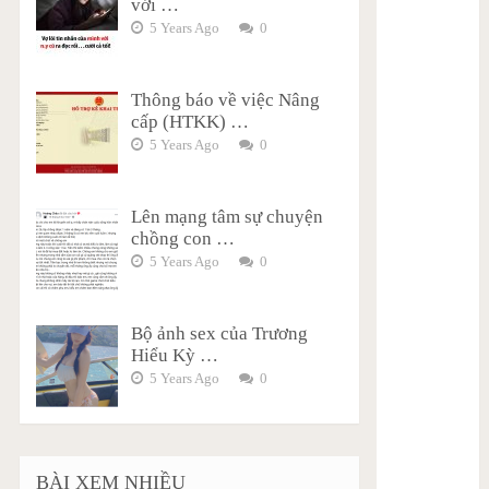
với …
5 Years Ago
0
Thông báo về việc Nâng
cấp (HTKK) …
5 Years Ago
0
Lên mạng tâm sự chuyện
chồng con …
5 Years Ago
0
Bộ ảnh sex của Trương
Hiểu Kỳ …
5 Years Ago
0
BÀI XEM NHIỀU