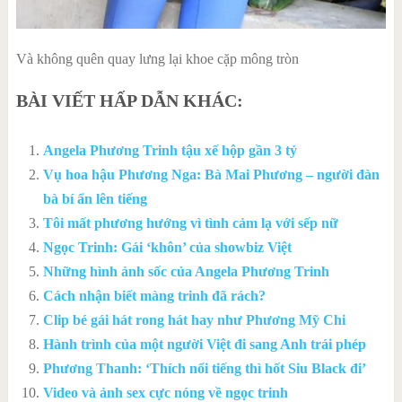
Và không quên quay lưng lại khoe cặp mông tròn
BÀI VIẾT HẤP DẪN KHÁC:
Angela Phương Trinh tậu xế hộp gần 3 tỷ
Vụ hoa hậu Phương Nga: Bà Mai Phương – người đàn
bà bí ẩn lên tiếng
Tôi mất phương hướng vì tình cảm lạ với sếp nữ
Ngọc Trinh: Gái ‘khôn’ của showbiz Việt
Những hình ảnh sốc của Angela Phương Trinh
Cách nhận biết màng trinh đã rách?
Clip bé gái hát rong hát hay như Phương Mỹ Chi
Hành trình của một người Việt đi sang Anh trái phép
Phương Thanh: ‘Thích nổi tiếng thì hốt Siu Black đi’
Video và ảnh sex cực nóng về ngọc trinh