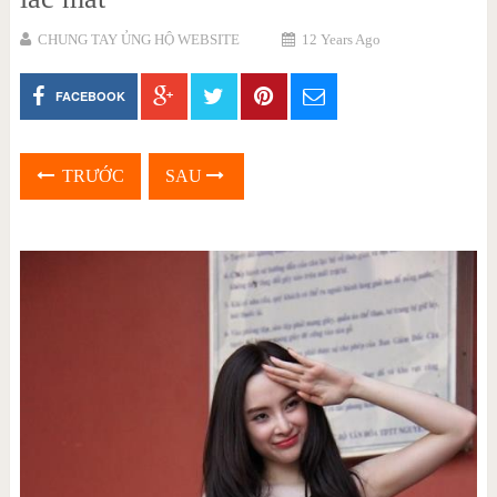
CHUNG TAY ỦNG HỘ WEBSITE
12 Years Ago
FACEBOOK
TRƯỚC
SAU