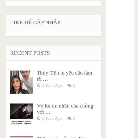
LIKE ĐỂ CẬP NHẬP.
RECENT POSTS
Thủy Tiên bị yêu cầu làm
rõ …
5 Years Ago
0
Vợ lôi tin nhắn của chồng
với …
5 Years Ago
0