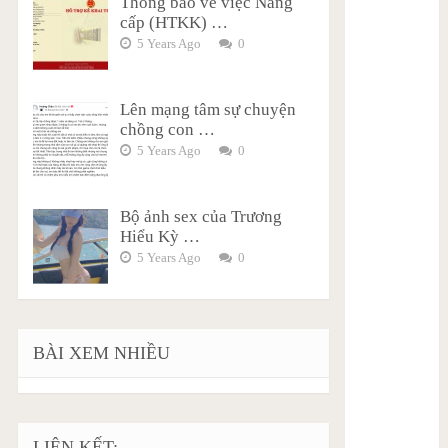
Thông báo về việc Nâng
cấp (HTKK) …
5 Years Ago
0
Lên mạng tâm sự chuyện
chồng con …
5 Years Ago
0
Bộ ảnh sex của Trương
Hiểu Kỳ …
5 Years Ago
0
BÀI XEM NHIỀU
LIÊN KẾT: