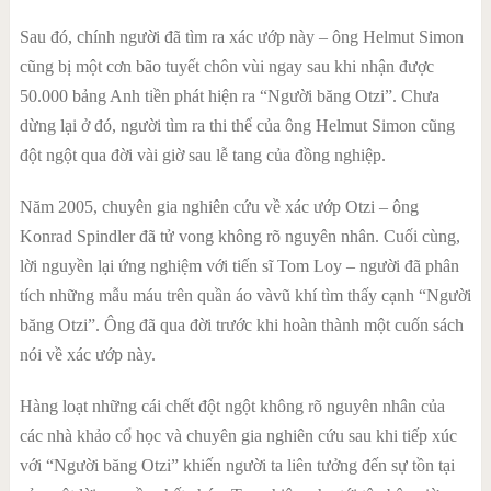
Sau đó, chính người đã tìm ra xác ướp này – ông Helmut Simon
cũng bị một cơn bão tuyết chôn vùi ngay sau khi nhận được
50.000 bảng Anh tiền phát hiện ra “Người băng Otzi”. Chưa
dừng lại ở đó, người tìm ra thi thể của ông Helmut Simon cũng
đột ngột qua đời vài giờ sau lễ tang của đồng nghiệp.
Năm 2005, chuyên gia nghiên cứu về xác ướp Otzi – ông
Konrad Spindler đã tử vong không rõ nguyên nhân. Cuối cùng,
lời nguyền lại ứng nghiệm với tiến sĩ Tom Loy – người đã phân
tích những mẫu máu trên quần áo vàvũ khí
tìm thấy cạnh “Người
băng Otzi”. Ông đã qua đời trước khi hoàn thành một cuốn sách
nói về xác ướp này.
Hàng loạt những cái chết đột ngột không rõ nguyên nhân của
các nhà khảo cổ học và chuyên gia nghiên cứu sau khi tiếp xúc
với “Người băng Otzi” khiến người ta liên tưởng đến sự tồn tại