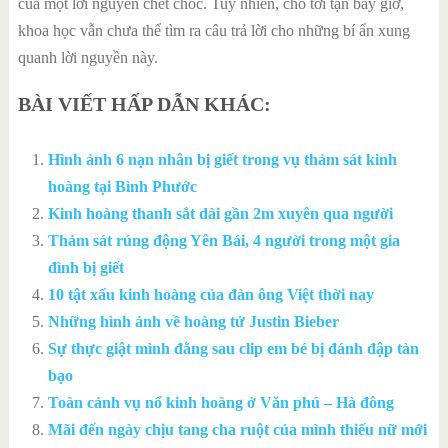
của một lời nguyền chết chóc. Tuy nhiên, cho tới tận bây giờ,
khoa học vẫn chưa thể tìm ra câu trả lời cho những bí ẩn xung
quanh lời nguyền này.
BÀI VIẾT HẤP DẪN KHÁC:
Hình ảnh 6 nạn nhân bị giết trong vụ thảm sát kinh
hoàng tại Bình Phước
Kinh hoàng thanh sắt dài gần 2m xuyên qua người
Thảm sát rúng động Yên Bái, 4 người trong một gia
đình bị giết
10 tật xấu kinh hoàng của đàn ông Việt thời nay
Những hình ảnh về hoàng tử Justin Bieber
Sự thực giật mình đằng sau clip em bé bị đánh đập tàn
bạo
Toàn cảnh vụ nổ kinh hoàng ở Văn phú – Hà đông
Mãi đến ngày chịu tang cha ruột của mình thiếu nữ mới