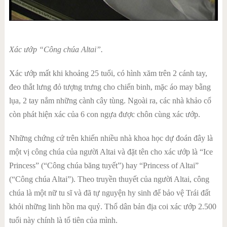
Xác ướp “Công chúa Altai”.
Xác ướp mất khi khoảng 25 tuổi, có hình xăm trên 2 cánh tay,
đeo thắt lưng đỏ tượng trưng cho chiến binh, mặc áo may bằng
lụa, 2 tay nắm những cành cây tùng. Ngoài ra, các nhà khảo cổ
còn phát hiện xác của 6 con ngựa được chôn cùng xác ướp.
Những chứng cứ trên khiến nhiều nhà khoa học dự đoán đây là
một vị công chúa của người Altai và đặt tên cho xác ướp là “Ice
Princess” (“Công chúa băng tuyết”) hay “Princess of Altai”
(“Công chúa Altai”). Theo truyền thuyết của người Altai, công
chúa là một nữ tu sĩ và đã tự nguyện hy sinh để bảo vệ Trái đất
khỏi những linh hồn ma quỷ. Thổ dân bản địa coi xác ướp 2.500
tuổi này chính là tổ tiên của mình.