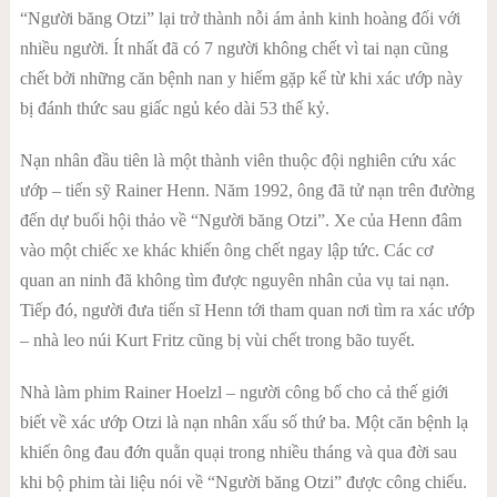
“Người băng Otzi” lại trở thành nỗi ám ảnh kinh hoàng đối với
nhiều người. Ít nhất đã có 7 người không chết vì tai nạn cũng
chết bởi những căn bệnh nan y hiếm gặp kể từ khi xác ướp này
bị đánh thức sau giấc ngủ kéo dài 53 thế kỷ.
Nạn nhân đầu tiên là một thành viên thuộc đội nghiên cứu xác
ướp – tiến sỹ Rainer Henn. Năm 1992, ông đã tử nạn trên đường
đến dự buổi hội thảo về “Người băng Otzi”. Xe của Henn đâm
vào một chiếc xe khác khiến ông chết ngay lập tức. Các cơ
quan
an ninh
đã không tìm được nguyên nhân của vụ tai nạn.
Tiếp đó, người đưa tiến sĩ Henn tới tham quan nơi tìm ra xác ướp
– nhà leo núi Kurt Fritz cũng bị vùi chết trong bão tuyết.
Nhà làm phim Rainer Hoelzl – người công bố cho cả thế giới
biết về xác ướp Otzi là nạn nhân xấu số thứ ba. Một căn bệnh lạ
khiến ông đau đớn quằn quại trong nhiều tháng và qua đời sau
khi bộ phim tài liệu nói về “Người băng Otzi” được công chiếu.