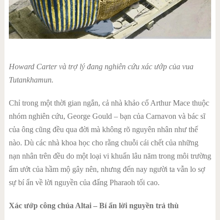
Howard Carter và trợ lý đang nghiên cứu xác ướp của vua
Tutankhamun.
Chỉ trong một thời gian ngắn, cả nhà khảo cổ Arthur Mace thuộc
nhóm nghiên cứu, George Gould – bạn của Carnavon và bác sĩ
của ông cũng đều qua đời mà không rõ nguyên nhân như thế
nào. Dù các nhà khoa học cho rằng chuỗi cái chết của những
nạn nhân trên đều do một loại vi khuẩn lâu năm trong môi trường
ẩm ướt của hầm mộ gây nên, nhưng đến nay người ta vẫn lo sợ
sự
bí ẩn
về lời nguyền của đấng Pharaoh tối cao.
Xác ướp công chúa Altai – Bí ẩn lời nguyền trả thù