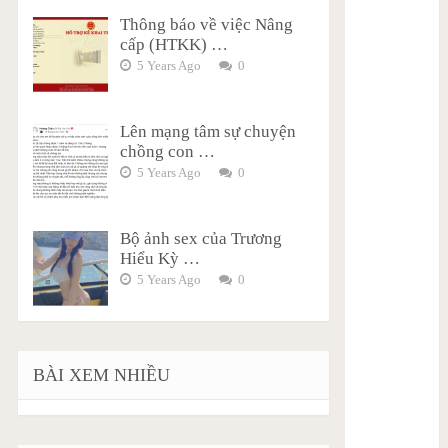
Thông báo về việc Nâng
cấp (HTKK) …
5 Years Ago
0
Lên mạng tâm sự chuyện
chồng con …
5 Years Ago
0
Bộ ảnh sex của Trương
Hiểu Kỳ …
5 Years Ago
0
BÀI XEM NHIỀU