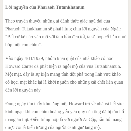
Lời nguyền của Pharaoh Tutankhamun
Theo truyền thuyết, những ai đánh thức giấc ngủ dài của
Pharaoh Tutankhamun sẽ phải hứng chịu lời nguyền của Ngài:
“Bất cứ kẻ nào vào mộ với tâm hồn đen tối, ta sẽ bóp cổ hắn như
bóp một con chim”.
Vào ngày 4/11/1929, nhóm khai quật của nhà khảo cổ học
Howard Carter đã phát hiện ra ngôi mộ của vua Tutankhamun.
Một mặt, đây là sự kiện mang tính đột phá trong lĩnh vực khảo
cổ học, mặt khác lại là khởi nguồn cho những cái chết liên quan
đến lời nguyền này.
Đúng ngày tìm thấy khu lăng mộ, Howard trở về nhà và hết sức
kinh ngạc khi con chim hoàng yến yêu quý của ông đã bị rắn hổ
mang ăn thịt. Điều trùng hợp là với người Ai Cập, rắn hổ mang
được coi là biểu tượng của người canh giữ lăng mộ.