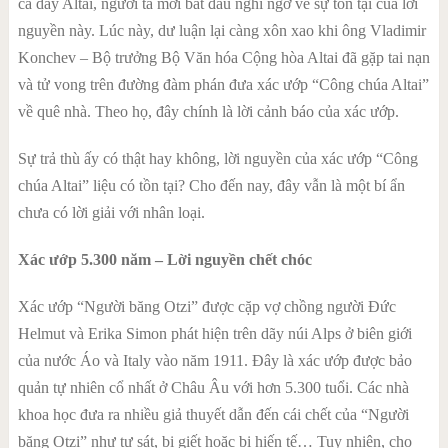
cả dãy Altai, người ta mới bắt đầu nghi ngờ về sự tồn tại của lời
nguyền này. Lúc này, dư luận lại càng xôn xao khi ông Vladimir
Konchev – Bộ trưởng Bộ Văn hóa Cộng hòa Altai đã gặp tai nạn
và tử vong trên đường đàm phán đưa xác ướp “Công chúa Altai”
về quê nhà. Theo họ, đây chính là lời cảnh báo của xác ướp.
Sự trả thù ấy có thật hay không, lời nguyền của xác ướp “Công
chúa Altai” liệu có tồn tại? Cho đến nay, đây vẫn là một bí ẩn
chưa có lời giải với nhân loại.
Xác ướp 5.300 năm – Lời nguyền chết chóc
Xác ướp “Người băng Otzi” được cặp vợ chồng người Đức
Helmut và Erika Simon phát hiện trên dãy núi Alps ở biên giới
của nước Áo và Italy vào năm 1911. Đây là xác ướp được bảo
quản tự nhiên cổ nhất ở Châu Âu với hơn 5.300 tuổi. Các nhà
khoa học đưa ra nhiều giả thuyết dẫn đến cái chết của “Người
băng Otzi” như tự sát, bị giết hoặc bị hiến tế… Tuy nhiên, cho