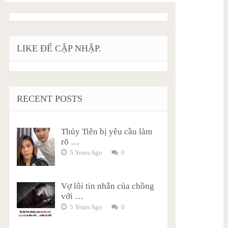
LIKE ĐỂ CẬP NHẬP.
RECENT POSTS
Thủy Tiên bị yêu cầu làm
rõ …
5 Years Ago
0
Vợ lôi tin nhắn của chồng
với …
5 Years Ago
0