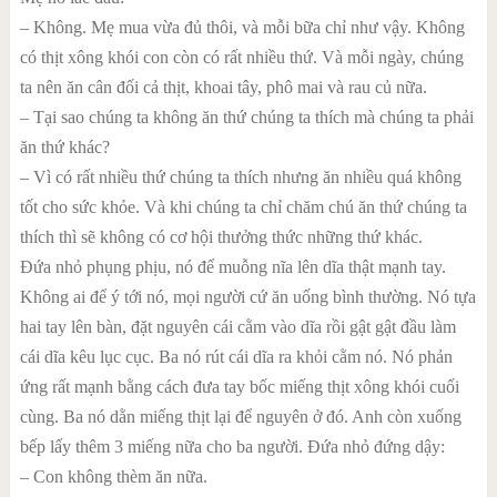
– Không. Mẹ mua vừa đủ thôi, và mỗi bữa chỉ như vậy. Không
có thịt xông khói con còn có rất nhiều thứ. Và mỗi ngày, chúng
ta nên ăn cân đối cả thịt, khoai tây, phô mai và rau củ nữa.
– Tại sao chúng ta không ăn thứ chúng ta thích mà chúng ta phải
ăn thứ khác?
– Vì có rất nhiều thứ chúng ta thích nhưng ăn nhiều quá không
tốt cho sức khỏe. Và khi chúng ta chỉ chăm chú ăn thứ chúng ta
thích thì sẽ không có cơ hội thưởng thức những thứ khác.
Đứa nhỏ phụng phịu, nó để muỗng nĩa lên dĩa thật mạnh tay.
Không ai để ý tới nó, mọi người cứ ăn uống bình thường. Nó tựa
hai tay lên bàn, đặt nguyên cái cằm vào dĩa rồi gật gật đầu làm
cái dĩa kêu lục cục. Ba nó rút cái dĩa ra khỏi cằm nó. Nó phản
ứng rất mạnh bằng cách đưa tay bốc miếng thịt xông khói cuối
cùng. Ba nó dằn miếng thịt lại để nguyên ở đó. Anh còn xuống
bếp lấy thêm 3 miếng nữa cho ba người. Đứa nhỏ đứng dậy:
– Con không thèm ăn nữa.