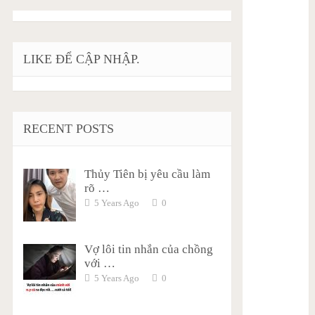
LIKE ĐỂ CẬP NHẬP.
RECENT POSTS
Thủy Tiên bị yêu cầu làm
rõ …
5 Years Ago
0
Vợ lôi tin nhắn của chồng
với …
5 Years Ago
0