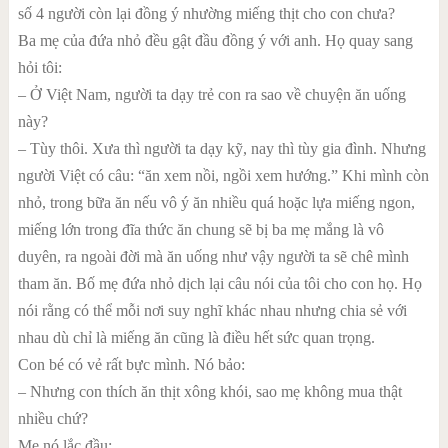
số 4 người còn lại đồng ý nhường miếng thịt cho con chưa?
Ba mẹ của đứa nhỏ đều gật đầu đồng ý với anh. Họ quay sang
hỏi tôi:
– Ở Việt Nam, người ta dạy trẻ con ra sao về chuyện ăn uống
này?
– Tùy thôi. Xưa thì người ta dạy kỹ, nay thì tùy gia đình. Nhưng
người Việt có câu: “ăn xem nồi, ngồi xem hướng.” Khi mình còn
nhỏ, trong bữa ăn nếu vô ý ăn nhiều quá hoặc lựa miếng ngon,
miếng lớn trong đĩa thức ăn chung sẽ bị ba mẹ mắng là vô
duyên, ra ngoài đời mà ăn uống như vậy người ta sẽ chê mình
tham ăn. Bố mẹ đứa nhỏ dịch lại câu nói của tôi cho con họ. Họ
nói rằng có thể mỗi nơi suy nghĩ khác nhau nhưng chia sẻ với
nhau dù chỉ là miếng ăn cũng là điều hết sức quan trọng.
Con bé có vẻ rất bực mình. Nó bảo:
– Nhưng con thích ăn thịt xông khói, sao mẹ không mua thật
nhiều chứ?
Mẹ nó lắc đầu: