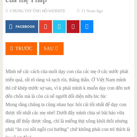
CHUNG TAY ỦNG HỘ WEBSITE
11 Years Ago
FACEBOOK
TRƯỚC
SAU
Mình nể các cách của nuôi dạy con của các mẹ ở các nước phát
triển quá, rất rõ ràng và rạch ròi, thẳng thắn. Ở Việt Nam mình
thì cứ khép trước sợ sau, vì k phải mình k muốn dạy con đến nơi
đến chốn mà là còn cả nể người đối diện nữa hic hic
Mong rằng chúng ta cùng nhau học hỏi cái tốt nhất để dạy con
được tốt nhất các mẹ nhé! Dưới đây mình chia sẻ bài báo vừa
đăng để thấy được rằng, chỉ là miếng thịt xông khói thôi nhưng
phải “ăn coi nồi ngồi coi hướng” chứ không phải con trẻ thích là