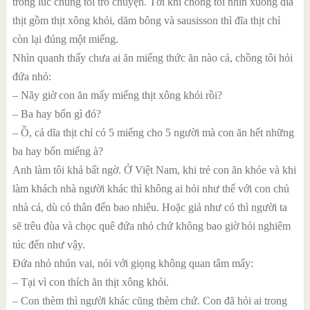
trong lúc chúng tôi trò chuyện. Tới khi chồng tôi nhìn xuống đĩa
thịt gồm thịt xông khói, dăm bông và sausisson thì đĩa thịt chỉ
còn lại đúng một miếng.
Nhìn quanh thấy chưa ai ăn miếng thức ăn nào cả, chồng tôi hỏi
đứa nhỏ:
– Nãy giờ con ăn mấy miếng thịt xông khói rồi?
– Ba hay bốn gì đó?
– Ồ, cả dĩa thịt chỉ có 5 miếng cho 5 người mà con ăn hết những
ba hay bốn miếng à?
Anh làm tôi khá bất ngờ. Ở Việt Nam, khi trẻ con ăn khỏe và khi
làm khách nhà người khác thì không ai hỏi như thế với con chủ
nhà cả, dù có thân đến bao nhiêu. Hoặc giả như có thì người ta
sẽ trêu đùa và chọc quê đứa nhỏ chứ không bao giờ hỏi nghiêm
túc đến như vậy.
Đứa nhỏ nhún vai, nói với giọng không quan tâm mấy:
– Tại vì con thích ăn thịt xông khói.
– Con thèm thì người khác cũng thèm chứ. Con đã hỏi ai trong