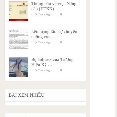
Thông báo về việc Nâng
cấp (HTKK) …
5 Years Ago
0
Lên mạng tâm sự chuyện
chồng con …
5 Years Ago
0
Bộ ảnh sex của Trương
Hiểu Kỳ …
5 Years Ago
0
BÀI XEM NHIỀU