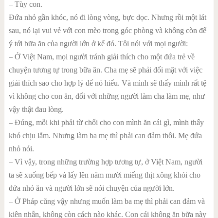
– Tùy con.
Đứa nhỏ gần khóc, nó đi lòng vòng, bực dọc. Nhưng rồi một lát
sau, nó lại vui vẻ với con mèo trong góc phòng và không còn để
ý tới bữa ăn của người lớn ở kế đó. Tôi nói với mọi người:
– Ở Việt Nam, mọi người tránh giải thích cho một đứa trẻ về
chuyện tương tự trong bữa ăn. Cha mẹ sẽ phải đối mặt với việc
giải thích sao cho hợp lý để nó hiểu. Và mình sẽ thấy mình rất tệ
vì không cho con ăn, đối với những người làm cha làm mẹ, như
vậy thật đau lòng.
– Đúng, mỗi khi phải từ chối cho con mình ăn cái gì, mình thấy
khó chịu lắm. Nhưng làm ba mẹ thì phải can đảm thôi. Mẹ đứa
nhỏ nói.
– Vì vậy, trong những trường hợp tương tự, ở Việt Nam, người
ta sẽ xuống bếp và lấy lên năm mười miếng thịt xông khói cho
đứa nhỏ ăn và người lớn sẽ nói chuyện của người lớn.
– Ở Pháp cũng vậy nhưng muốn làm ba mẹ thì phải can đảm và
kiên nhẫn, không còn cách nào khác. Con cái không ăn bữa này