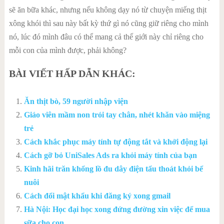
sẽ ăn bữa khác, nhưng nếu không dạy nó từ chuyện miếng thịt
xông khói thì sau này bất kỳ thứ gì nó cũng giữ riêng cho mình
nó, lúc đó mình đâu có thể mang cả thế giới này chỉ riêng cho
mỗi con của mình được, phải không?
BÀI VIẾT HẤP DẪN KHÁC:
Ăn thịt bò, 59 người nhập viện
Giáo viên mầm non trói tay chân, nhét khăn vào miệng
trẻ
Cách khắc phục máy tính tự động tắt và khởi động lại
Cách gỡ bỏ UniSales Ads ra khỏi máy tính của bạn
Kinh hãi trăn khổng lồ đu dây điện tẩu thoát khỏi bể
nuôi
Cách đổi mật khẩu khi đăng ký xong gmail
Hà Nội: Học đại học xong đứng đường xin việc để mua
sữa cho con