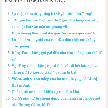
BÀI VIẾT HẤP DẪN KHÁC:
Sự thật chưa từng công bố về gia cảnh ‘bà Tưng’
“Đại gia kim cương” của Hồ Ngọc Hà chống đối 141,
ném bật lửa vào mặt nữ phóng viên
Kinh hoàng thanh sắt dài gần 2m xuyên qua người
Lời khai rợn người của con dâu dìm chết mẹ chồng
dưới giếng
Dùng Face chồng gọi gái đến nhà cho chồng, cao thủ bà
vợ
Vợ đồng ý cho chồng ngoại tình và cái kết bất ngờ…
Thiếu nữ 15 tuổi có thai, 4 gã trai bị bắt
Video, ảnh sex và nóng của bà tưng hay gọi là Lê thị
Huyền Anh
Chồng tốt tính quá khiến vợ con lĩnh khổ
Người phụ nữ bị chồng dùng búa đánh chết là cô ruột
của Hương Giang Idol?