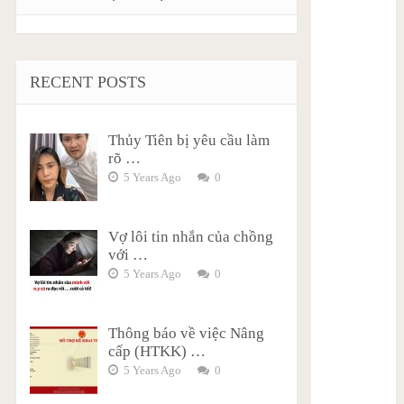
RECENT POSTS
Thủy Tiên bị yêu cầu làm
rõ …
5 Years Ago
0
Vợ lôi tin nhắn của chồng
với …
5 Years Ago
0
Thông báo về việc Nâng
cấp (HTKK) …
5 Years Ago
0