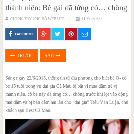
thành niên: Bé gái đã từng có… chồng
CHUNG TAY ỦNG HỘ WEBSITE
11 Years Ago
FACEBOOK
TRƯỚC
SAU
Sáng ngày 22/6/2015, thông tin từ địa phương cho biết bé Q- cô
bé 15 tuổi trong vụ đại gia Cà Mau bị bắt vì mua dâm trẻ vị
thành niên, cô bé này đã từng có… chồng trước khi lọt vào động
mại dâm và bị bán dâm hai lần cho “đại gia” Tiêu Văn Luận, chủ
khách sạn Best Cà Mau.