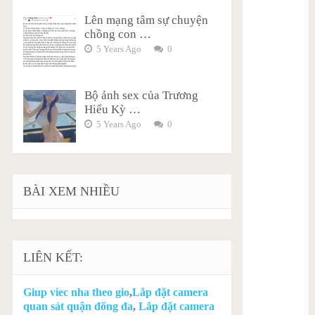
Lên mạng tâm sự chuyện
chồng con …
5 Years Ago
0
Bộ ảnh sex của Trương
Hiểu Kỳ …
5 Years Ago
0
BÀI XEM NHIỀU
LIÊN KẾT:
Giup viec nha theo gio
,
Lắp đặt camera
quan sát quận đống đa
,
Lắp đặt camera