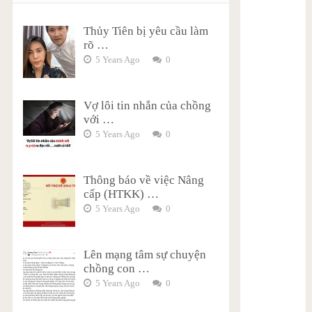
Thủy Tiên bị yêu cầu làm
rõ …
5 Years Ago
0
Vợ lôi tin nhắn của chồng
với …
5 Years Ago
0
Thông báo về việc Nâng
cấp (HTKK) …
5 Years Ago
0
Lên mạng tâm sự chuyện
chồng con …
5 Years Ago
0