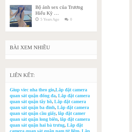
Bộ ảnh sex của Trương
Hiểu Kỳ …
5 Years Ago
0
BÀI XEM NHIỀU
LIÊN KẾT:
Giup viec nha theo gio
,
Lắp đặt camera
quan sát quận đống đa
,
Lắp đặt camera
quan sát quận tây hồ
,
Lắp đặt camera
quan sát quận ba đình
,
Lắp đặt camera
quan sát quận cầu giấy
,
lắp đặt camer
quan sát quận long biên
,
lắp đặt camera
quan sát quận hai bà trưng
,
Lắp đặt
camera quan sát quận nam từ liêm
,
Lắp