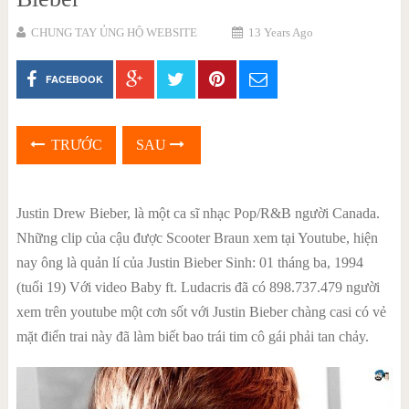
CHUNG TAY ỦNG HỘ WEBSITE
13 Years Ago
FACEBOOK
TRƯỚC
SAU
Justin Drew Bieber, là một ca sĩ nhạc Pop/R&B người Canada.
Những clip của cậu được Scooter Braun xem tại Youtube, hiện
nay ông là quản lí của Justin Bieber Sinh: 01 tháng ba, 1994
(tuổi 19) Với video Baby ft. Ludacris đã có 898.737.479 người
xem trên youtube một cơn sốt với Justin Bieber chàng casi có vẻ
mặt điển trai này đã làm biết bao trái tim cô gái phải tan chảy.