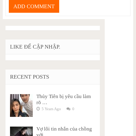
LIKE ĐỂ CẬP NHẬP.
RECENT POSTS
Thủy Tiên bị yêu cầu làm
rõ …
5 Years Ago
0
Vợ lôi tin nhắn của chồng
với …