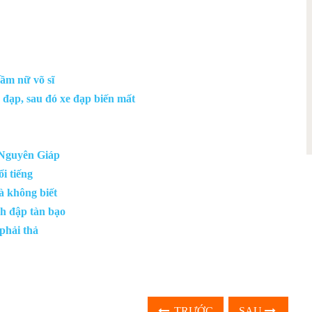
hầm nữ võ sĩ
 đạp, sau đó xe đạp biến mất
 Nguyên Giáp
i tiếng
à không biết
nh đập tàn bạo
phải thả
TRƯỚC
SAU