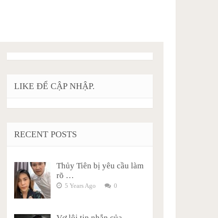
LIKE ĐỂ CẬP NHẬP.
RECENT POSTS
Thủy Tiên bị yêu cầu làm
rõ …
5 Years Ago
0
Vợ lôi tin nhắn của