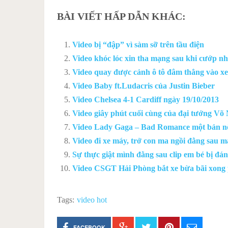
BÀI VIẾT HẤP DẪN KHÁC:
Video bị “đập” vì sàm sỡ trên tầu điện
Video khóc lóc xin tha mạng sau khi cướp n
Video quay được cảnh ô tô đâm thẳng vào xe
Video Baby ft.Ludacris của Justin Bieber
Video Chelsea 4-1 Cardiff ngày 19/10/2013
Video giây phút cuối cùng của đại tướng Võ
Video Lady Gaga – Bad Romance một bản nổ
Video đi xe máy, trở con ma ngồi đằng sau m
Sự thực giật mình đằng sau clip em bé bị đá
Video CSGT Hải Phòng bắt xe bừa bãi xong 
Tags:
video hot
FACEBOOK