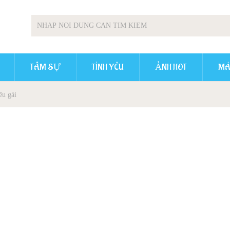
TÂM SỰ
TÌNH YÊU
ẢNH HOT
MÁ
êu gái