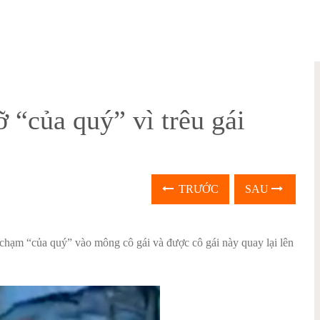
ỡ “của quý” vì trêu gái
TRƯỚC
SAU
 chạm “của quý” vào mông cô gái và được cô gái này quay lại lên