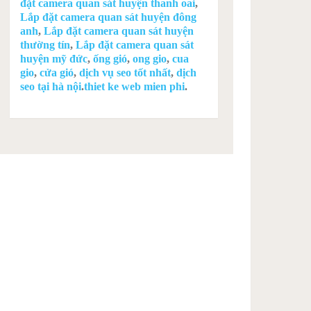
đặt camera quan sát huyện thanh oai
,
Lắp đặt camera quan sát huyện đông
anh
,
Lắp đặt camera quan sát huyện
thường tín
,
Lắp đặt camera quan sát
huyện mỹ đức
,
ống gió
,
ong gio
,
cua
gio
,
cửa gió
,
dịch vụ seo tốt nhất
,
dịch
seo tại hà nội
.
thiet ke web mien phi
.