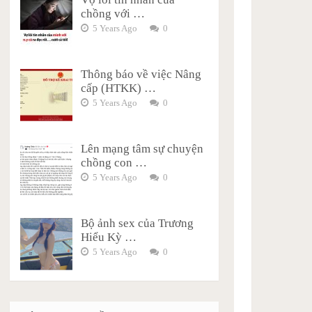
chồng với …
5 Years Ago
0
Thông báo về việc Nâng
cấp (HTKK) …
5 Years Ago
0
Lên mạng tâm sự chuyện
chồng con …
5 Years Ago
0
Bộ ảnh sex của Trương
Hiểu Kỳ …
5 Years Ago
0