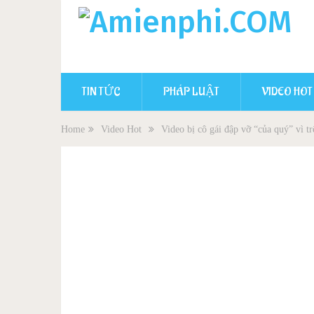
TIN TỨC
PHÁP LUẬT
VIDEO HOT
Home
Video Hot
Video bị cô gái đập vỡ “của quý” vì tr