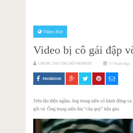
Video Hot
Video bị cô gái đập v
CHUNG TAY ỦNG HỘ WEBSITE
13 Years Ago
FACEBOOK
Trên tầu điện ngầm, ông trung niên có hành động va
gối và Ông trung niên ôm “của quý” kêu gào.