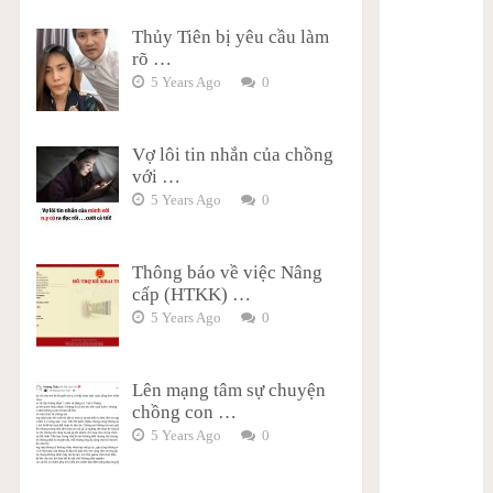
Thủy Tiên bị yêu cầu làm
rõ …
5 Years Ago
0
Vợ lôi tin nhắn của chồng
với …
5 Years Ago
0
Thông báo về việc Nâng
cấp (HTKK) …
5 Years Ago
0
Lên mạng tâm sự chuyện
chồng con …
5 Years Ago
0