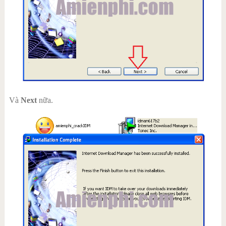
Và
Next
nữa.