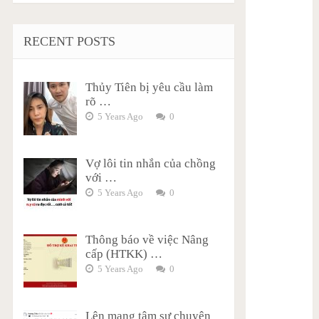
RECENT POSTS
Thủy Tiên bị yêu cầu làm
rõ …
5 Years Ago
0
Vợ lôi tin nhắn của chồng
với …
5 Years Ago
0
Thông báo về việc Nâng
cấp (HTKK) …
5 Years Ago
0
Lên mạng tâm sự chuyện