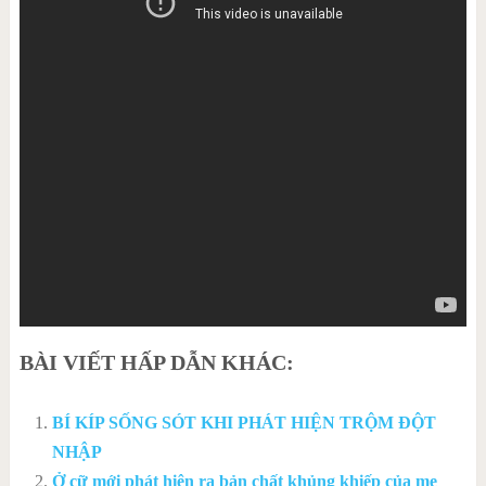
BÀI VIẾT HẤP DẪN KHÁC:
BÍ KÍP SỐNG SÓT KHI PHÁT HIỆN TRỘM ĐỘT
NHẬP
Ở cữ mới phát hiện ra bản chất khủng khiếp của mẹ