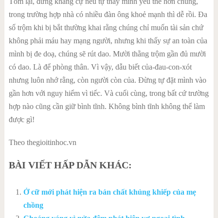
Tóm lại, đừng kháng cự nếu tự thấy mình yếu thế hơn chúng,
trong trường hợp nhà có nhiều đàn ông khoẻ mạnh thì dễ rồi. Đa
số trộm khi bị bắt thường khai rằng chúng chỉ muốn tài sản chứ
không phải máu hay mạng người, nhưng khi thấy sự an toàn của
mình bị đe doạ, chúng sẽ rút dao. Mười thằng trộm gần đủ mười
có dao. Là để phòng thân. Vì vậy, dẫu biết của-đau-con-xót
nhưng luôn nhớ rằng, còn người còn của. Đừng tự đặt mình vào
gần hơn với nguy hiểm vì tiếc. Và cuối cùng, trong bất cứ trường
hợp nào cũng cần giữ bình tĩnh. Không bình tĩnh không thể làm
được gì!
Theo thegioitinhoc.vn
BÀI VIẾT HẤP DẪN KHÁC:
Ở cữ mới phát hiện ra bản chất khủng khiếp của mẹ
chồng