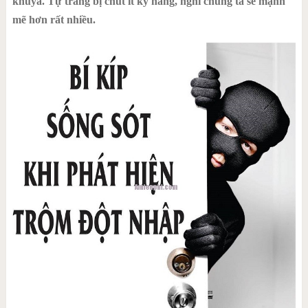
khuya. Tự trang bị chút ít kỹ năng, nghĩ chúng ta sẽ mạnh
mẽ hơn rất nhiều.