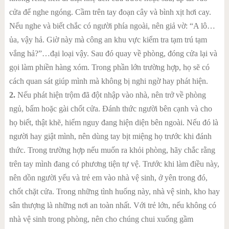
cửa để nghe ngóng. Cầm trên tay đoạn cây và bình xịt hơi cay.
Nếu nghe và biết chắc có người phía ngoài, nên giả vờ: “A lô…
ủa, vậy hả. Giờ này mà công an khu vực kiểm tra tạm trú tạm
vắng hả?”…đại loại vậy. Sau đó quay về phòng, đóng cửa lại và
gọi làm phiền hàng xóm. Trong phần lớn trường hợp, họ sẽ có
cách quan sát giúp mình mà không bị nghi ngờ hay phát hiện.
2.
Nếu phát hiện trộm đã đột nhập vào nhà, nên trở về phòng
ngủ, bấm hoặc gài chốt cửa. Đánh thức người bên cạnh và cho
họ biết, thật khẽ, hiểm nguy đang hiện diện bên ngoài. Nếu đó là
người hay giật mình, nên dùng tay bịt miệng họ trước khi đánh
thức. Trong trường hợp nếu muốn ra khỏi phòng, hãy chắc rằng
trên tay mình đang có phương tiện tự vệ. Trước khi làm điều này,
nên dồn người yếu và trẻ em vào nhà vệ sinh, ở yên trong đó,
chốt chặt cửa. Trong những tình huống này, nhà vệ sinh, kho hay
sân thượng là những nơi an toàn nhất. Với trẻ lớn, nếu không có
nhà vệ sinh trong phòng, nên cho chúng chui xuống gầm