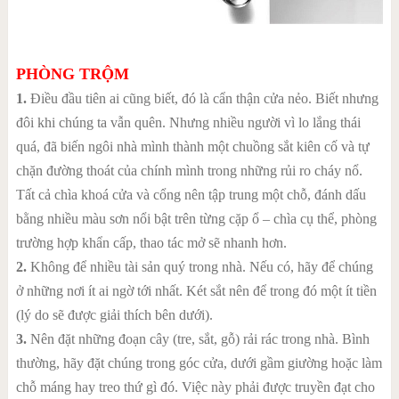
PHÒNG TRỘM
1.
Điều đầu tiên ai cũng biết, đó là cẩn thận cửa nẻo. Biết nhưng
đôi khi chúng ta vẫn quên. Nhưng nhiều người vì lo lắng thái
quá, đã biến ngôi nhà mình thành một chuồng sắt kiên cố và tự
chặn đường thoát của chính mình trong những rủi ro cháy nổ.
Tất cả chìa khoá cửa và cổng nên tập trung một chỗ, đánh dấu
bằng nhiều màu sơn nổi bật trên từng cặp ổ – chìa cụ thể, phòng
trường hợp khẩn cấp, thao tác mở sẽ nhanh hơn.
2.
Không để nhiều tài sản quý trong nhà. Nếu có, hãy để chúng
ở những nơi ít ai ngờ tới nhất. Két sắt nên để trong đó một ít tiền
(lý do sẽ được giải thích bên dưới).
3.
Nên đặt những đoạn cây (tre, sắt, gỗ) rải rác trong nhà. Bình
thường, hãy đặt chúng trong góc cửa, dưới gầm giường hoặc làm
chỗ máng hay treo thứ gì đó. Việc này phải được truyền đạt cho