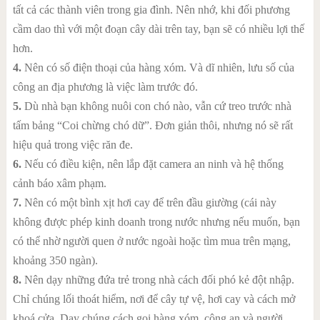
tất cả các thành viên trong gia đình. Nên nhớ, khi đối phương
cầm dao thì với một đoạn cây dài trên tay, bạn sẽ có nhiều lợi thế
hơn.
4.
Nên có số điện thoại của hàng xóm. Và dĩ nhiên, lưu số của
công an địa phương là việc làm trước đó.
5.
Dù nhà bạn không nuôi con chó nào, vẫn cứ treo trước nhà
tấm bảng “Coi chừng chó dữ”. Đơn giản thôi, nhưng nó sẽ rất
hiệu quả trong việc răn đe.
6.
Nếu có điều kiện, nên lắp đặt camera an ninh và hệ thống
cảnh báo xâm phạm.
7.
Nên có một bình xịt hơi cay để trên đầu giường (cái này
không được phép kinh doanh trong nước nhưng nếu muốn, bạn
có thể nhờ người quen ở nước ngoài hoặc tìm mua trên mạng,
khoảng 350 ngàn).
8.
Nên dạy những đứa trẻ trong nhà cách đối phó kẻ đột nhập.
Chỉ chúng lối thoát hiểm, nơi để cây tự vệ, hơi cay và cách mở
khoá cửa. Dạy chúng cách gọi hàng xóm, công an và người