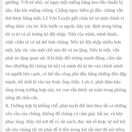
giường. Với trẻ nhỏ, xé ngay một miếng băng keo lớn chuẩn bị
sẵn, dán kín miệng chúng. Chẳng nguy hiểm gì đâu, chúng vẫn
thở được bằng mũi; Lê Văn Luyện giết cháu bé sơ sinh chính vì
tiếng khóc của bé. Khi bước ra ngoài, hãy xác định trong bóng
tối vị trí và số lượng kẻ đột nhập. Nhà của mình, mình thuộc,
chắc chắn sẽ có lợi thế hơn chúng. Nếu kẻ đột nhập nhiều hơn
một, hãy rúc vào một chỗ nào đó và im lặng. Nếu là một, vẫn
phải im lặng quan sát. Khi thấy đối tượng manh động, cầm sẵn
dao (thường thì chúng bỏ túi) và mình đủ tự tin vào chính mình
và người bên cạnh, có thể tấn công phủ đầu bằng những đòn đập
mạnh, tốt nhất là vào tay hoặc ống chân. Lưu ý, phải đảm bảo
rằng trong trường hợp này, trẻ con vẫn được an toàn trong phòng
riêng đã chốt cửa.
3.
Trường hợp bị khống chế, phải tuyệt đối làm theo tất cả những
yêu cầu của chúng, không để chúng có cảm giác bất an, và hãy
phục tùng. Hãy chỉ nơi để ví, túi xách, đọc mã số hoặc tự mở két
sắt cho chúng (lý do phải để ít tiền trong két sắt như đã nói trên),