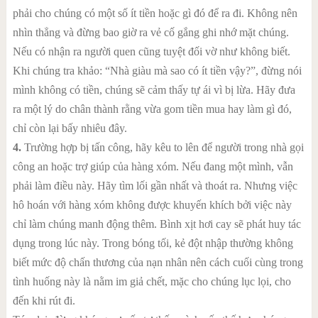
phải cho chúng có một số ít tiền hoặc gì đó để ra đi. Không nên
nhìn thẳng và đừng bao giờ ra vẻ cố gắng ghi nhớ mặt chúng.
Nếu có nhận ra người quen cũng tuyệt đối vờ như không biết.
Khi chúng tra khảo: “Nhà giàu mà sao có ít tiền vậy?”, đừng nói
mình không có tiền, chúng sẽ cảm thấy tự ái vì bị lừa. Hãy đưa
ra một lý do chân thành rằng vừa gom tiền mua hay làm gì đó,
chỉ còn lại bấy nhiêu đây.
4.
Trường hợp bị tấn công, hãy kêu to lên để người trong nhà gọi
công an hoặc trợ giúp của hàng xóm. Nếu đang một mình, vẫn
phải làm điều này. Hãy tìm lối gần nhất và thoát ra. Nhưng việc
hô hoán với hàng xóm không được khuyến khích bởi việc này
chỉ làm chúng manh động thêm. Bình xịt hơi cay sẽ phát huy tác
dụng trong lúc này. Trong bóng tối, kẻ đột nhập thường không
biết mức độ chấn thương của nạn nhân nên cách cuối cùng trong
tình huống này là nằm im giả chết, mặc cho chúng lục lọi, cho
đến khi rút đi.