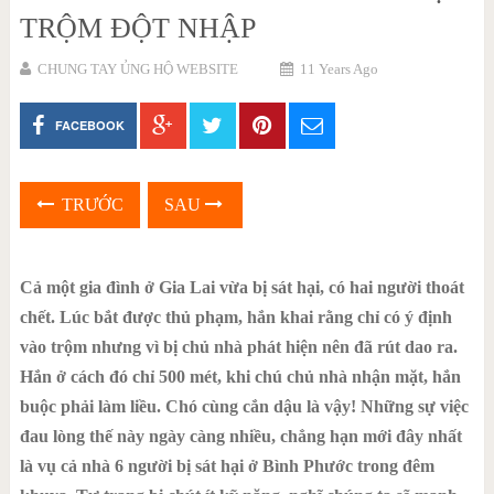
TRỘM ĐỘT NHẬP
CHUNG TAY ỦNG HỘ WEBSITE
11 Years Ago
FACEBOOK
TRƯỚC
SAU
Cả một gia đình ở Gia Lai vừa bị sát hại, có hai người thoát
chết. Lúc bắt được thủ phạm, hắn khai rằng chỉ có ý định
vào trộm nhưng vì bị chủ nhà phát hiện nên đã rút dao ra.
Hắn ở cách đó chỉ 500 mét, khi chú chủ nhà nhận mặt, hắn
buộc phải làm liều. Chó cùng cắn dậu là vậy! Những sự việc
đau lòng thế này ngày càng nhiều, chẳng hạn mới đây nhất
là vụ cả nhà 6 người bị sát hại ở Bình Phước trong đêm