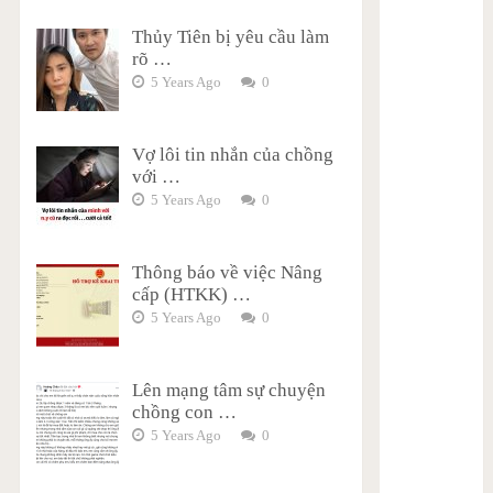
Thủy Tiên bị yêu cầu làm
rõ …
5 Years Ago
0
Vợ lôi tin nhắn của chồng
với …
5 Years Ago
0
Thông báo về việc Nâng
cấp (HTKK) …
5 Years Ago
0
Lên mạng tâm sự chuyện
chồng con …
5 Years Ago
0