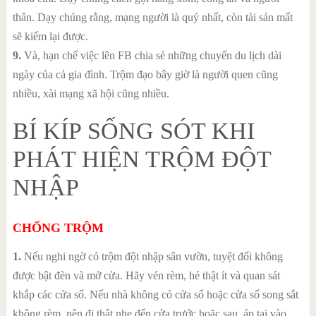
thân. Dạy chúng rằng, mạng người là quý nhất, còn tài sản mất
sẽ kiếm lại được.
9.
Và, hạn chế việc lên FB chia sẻ những chuyến du lịch dài
ngày của cả gia đình. Trộm đạo bây giờ là người quen cũng
nhiều, xài mạng xã hội cũng nhiều.
BÍ KÍP SỐNG SÓT KHI
PHÁT HIỆN TRỘM ĐỘT
NHẬP
CHỐNG TRỘM
1.
Nếu nghi ngờ có trộm đột nhập sân vườn, tuyệt đối không
được bật đèn và mở cửa. Hãy vén rèm, hé thật ít và quan sát
khắp các cửa sổ. Nếu nhà không có cửa sổ hoặc cửa sổ song sắt
không rèm, nên đi thật nhẹ đến cửa trước hoặc sau, áp tai vào