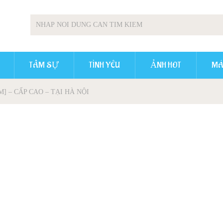
TÂM SỰ
TÌNH YÊU
ẢNH HOT
MÁ
 – CẤP CAO – TẠI HÀ NỘI