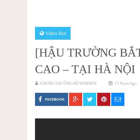
Video Hot
[HẬU TRƯỜNG BẮT
CAO – TẠI HÀ NỘI
CHUNG TAY ỦNG HỘ WEBSITE
11 Years Ago
FACEBOOK