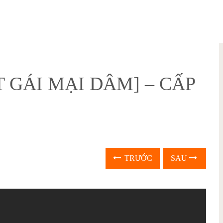
 GÁI MẠI DÂM] – CẤP
TRƯỚC
SAU