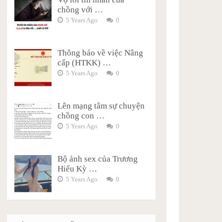
chồng với …
5 Years Ago
0
Thông báo về việc Nâng
cấp (HTKK) …
5 Years Ago
0
Lên mạng tâm sự chuyện
chồng con …
5 Years Ago
0
Bộ ảnh sex của Trương
Hiểu Kỳ …
5 Years Ago
0