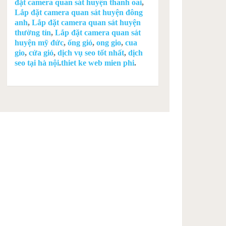
đặt camera quan sát huyện thanh oai
,
Lắp đặt camera quan sát huyện đông
anh
,
Lắp đặt camera quan sát huyện
thường tín
,
Lắp đặt camera quan sát
huyện mỹ đức
,
ống gió
,
ong gio
,
cua
gio
,
cửa gió
,
dịch vụ seo tốt nhất
,
dịch
seo tại hà nội
.
thiet ke web mien phi
.