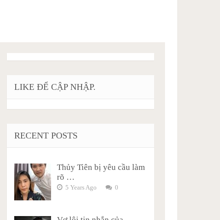
LIKE ĐỂ CẬP NHẬP.
RECENT POSTS
Thủy Tiên bị yêu cầu làm
rõ …
5 Years Ago
0
Vợ lôi tin nhắn của