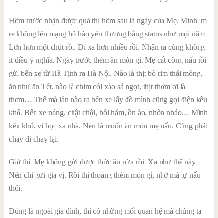
Hôm trước nhận được quà thì hôm sau là ngày của Mẹ. Mình im
re không lên mạng hô hào yêu thương bằng status như mọi năm.
Lớn hơn một chút rồi. Đi xa hơn nhiều rồi. Nhận ra cũng không
ít điều ý nghĩa. Ngày trước thèm ăn món gì. Mẹ cất công nấu rồi
gửi bến xe từ Hà Tịnh ra Hà Nội. Nào là thịt bò rim thái mỏng,
ăn như ăn Tết, nào là chim cói xào sả ngọt, thịt thơm ơi là
thơm… Thế mà lần nào ra bến xe lấy đồ mình cũng gọi điện kêu
khổ. Bến xe nóng, chật chội, hôi hám, ồn ào, nhốn nháo… Mình
kêu khổ, vì học xa nhà. Nên là muốn ăn món mẹ nấu. Cũng phải
chạy đi chạy lại.
Giờ thì. Mẹ không gửi được thức ăn nữa rồi. Xa như thế này.
Nên chỉ gửi gia vị. Rồi thi thoảng thèm món gì, nhớ mà tự nấu
thôi.
Đúng là ngoài gia đình, thì có những mối quan hệ mà chúng ta