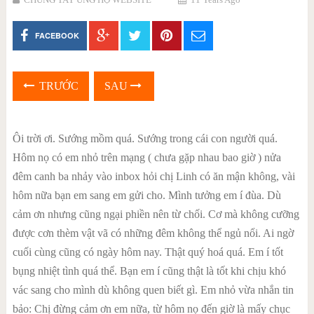
FACEBOOK
TRƯỚC
SAU
Ôi trời ơi. Sướng mồm quá. Sướng trong cái con người quá.
Hôm nọ có em nhỏ trên mạng ( chưa gặp nhau bao giờ ) nửa
đêm canh ba nhảy vào inbox hỏi chị Linh có ăn mận không, vài
hôm nữa bạn em sang em gửi cho. Mình tưởng em í đùa. Dù
cảm ơn nhưng cũng ngại phiền nên từ chối. Cơ mà không cưỡng
được cơn thèm vật vã có những đêm không thể ngủ nổi. Ai ngờ
cuối cùng cũng có ngày hôm nay. Thật quý hoá quá. Em í tốt
bụng nhiệt tình quá thể. Bạn em í cũng thật là tốt khi chịu khó
vác
sang cho mình dù không quen biết gì. Em nhỏ vừa nhắn tin
bảo: Chị đừng cảm ơn em nữa, từ hôm nọ đến giờ là mấy chục