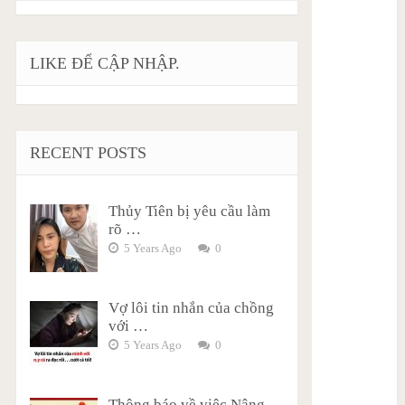
LIKE ĐỂ CẬP NHẬP.
RECENT POSTS
Thủy Tiên bị yêu cầu làm
rõ …
5 Years Ago
0
Vợ lôi tin nhắn của chồng
với …
5 Years Ago
0
Thông báo về việc Nâng