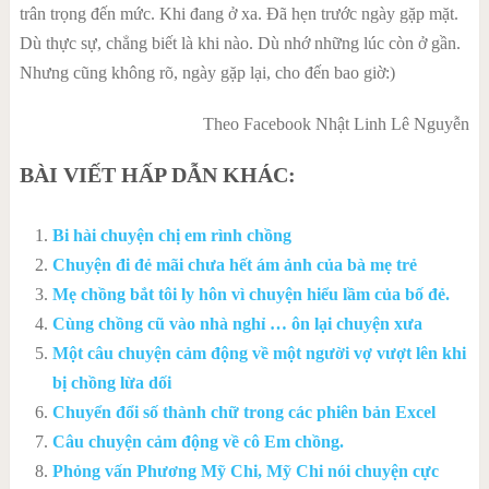
trân trọng đến mức. Khi đang ở xa. Đã hẹn trước ngày gặp mặt.
Dù thực sự, chẳng biết là khi nào. Dù nhớ những lúc còn ở gần.
Nhưng cũng không rõ, ngày gặp lại, cho đến bao giờ:)
Theo Facebook Nhật Linh Lê Nguyễn
BÀI VIẾT HẤP DẪN KHÁC:
Bi hài chuyện chị em rình chồng
Chuyện đi đẻ mãi chưa hết ám ảnh của bà mẹ trẻ
Mẹ chồng bắt tôi ly hôn vì chuyện hiểu lầm của bố đẻ.
Cùng chồng cũ vào nhà nghỉ … ôn lại chuyện xưa
Một câu chuyện cảm động về một người vợ vượt lên khi
bị chồng lừa dối
Chuyển đổi số thành chữ trong các phiên bản Excel
Câu chuyện cảm động về cô Em chồng.
Phỏng vấn Phương Mỹ Chi, Mỹ Chi nói chuyện cực