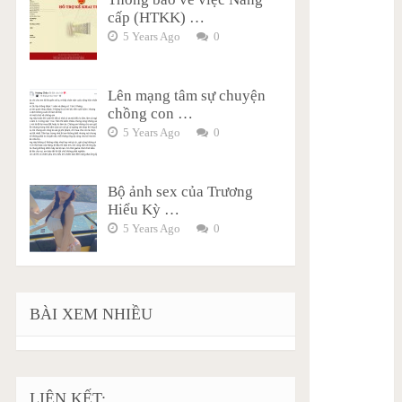
cấp (HTKK) …
5 Years Ago
0
Lên mạng tâm sự chuyện
chồng con …
5 Years Ago
0
Bộ ảnh sex của Trương
Hiểu Kỳ …
5 Years Ago
0
BÀI XEM NHIỀU
LIÊN KẾT: