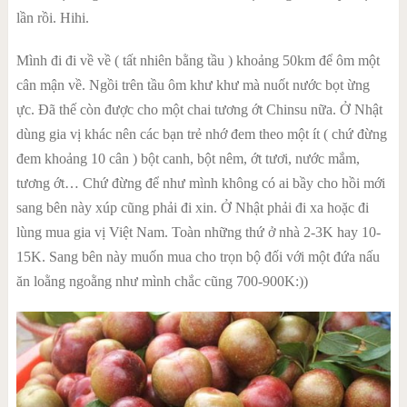
lần rồi. Hihi.
Mình đi đi về về ( tất nhiên bằng tầu ) khoảng 50km để ôm một
cân mận về. Ngồi trên tầu ôm khư khư mà nuốt nước bọt ừng
ực. Đã thế còn được cho một chai tương ớt Chinsu nữa. Ở Nhật
dùng gia vị khác nên các bạn trẻ nhớ đem theo một ít ( chứ đừng
đem khoảng 10 cân ) bột canh, bột nêm, ớt tươi, nước mắm,
tương ớt… Chứ đừng để như mình không có ai bầy cho hồi mới
sang bên này xúp cũng phải đi xin. Ở Nhật phải đi xa hoặc đi
lùng mua gia vị Việt Nam. Toàn những thứ ở nhà 2-3K hay 10-
15K. Sang bên này muốn mua cho trọn bộ đối với một đứa nấu
ăn loằng ngoằng như mình chắc cũng 700-900K:))