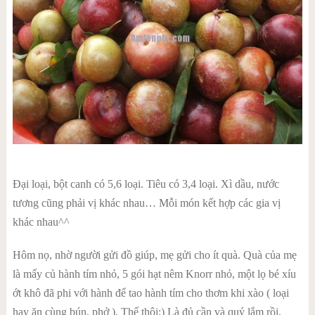
Đại loại, bột canh có 5,6 loại. Tiêu có 3,4 loại. Xì dầu, nước
tương cũng phải vị khác nhau… Mỗi món kết hợp các gia vị
khác nhau^^
Hôm nọ, nhờ người gửi đồ giúp, mẹ gửi cho ít quà. Quà của mẹ
là mấy củ hành tím nhỏ, 5 gói hạt nêm Knorr nhỏ, một lọ bé xíu
ớt khô đã phi với hành để tao hành tím cho thơm khi xào ( loại
hay ăn cùng bún, phở ). Thế thôi:) Là đủ cần và quý lắm rồi.