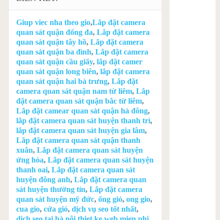
Giup viec nha theo gio
,
Lắp đặt camera
quan sát quận đống đa
,
Lắp đặt camera
quan sát quận tây hồ
,
Lắp đặt camera
quan sát quận ba đình
,
Lắp đặt camera
quan sát quận cầu giấy
,
lắp đặt camer
quan sát quận long biên
,
lắp đặt camera
quan sát quận hai bà trưng
,
Lắp đặt
camera quan sát quận nam từ liêm
,
Lắp
đặt camera quan sát quận bắc từ liêm
,
Lắp đặt camear quan sát quận hà đông
,
lắp đặt camera quan sát huyện thanh trì
,
lắp đặt camera quan sát huyện gia lâm
,
Lắp đặt camera quan sát quận thanh
xuân
,
Lắp đặt camera quan sát huyện
ứng hòa
,
Lắp đặt camera quan sát huyện
thanh oai
,
Lắp đặt camera quan sát
huyện đông anh
,
Lắp đặt camera quan
sát huyện thường tín
,
Lắp đặt camera
quan sát huyện mỹ đức
,
ống gió
,
ong gio
,
cua gio
,
cửa gió
,
dịch vụ seo tốt nhất
,
dịch seo tại hà nội
.
thiet ke web mien phi
.