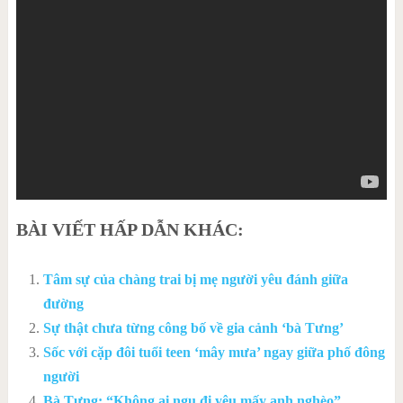
BÀI VIẾT HẤP DẪN KHÁC:
Tâm sự của chàng trai bị mẹ người yêu đánh giữa
đường
Sự thật chưa từng công bố về gia cảnh ‘bà Tưng’
Sốc với cặp đôi tuổi teen ‘mây mưa’ ngay giữa phố đông
người
Bà Tưng: “Không ai ngu đi yêu mấy anh nghèo”