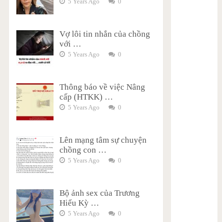
5 Years Ago
0
Vợ lôi tin nhắn của chồng
với …
5 Years Ago
0
Thông báo về việc Nâng
cấp (HTKK) …
5 Years Ago
0
Lên mạng tâm sự chuyện
chồng con …
5 Years Ago
0
Bộ ảnh sex của Trương
Hiểu Kỳ …
5 Years Ago
0