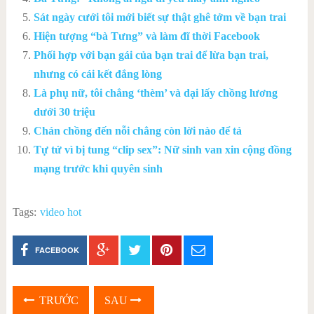
Sát ngày cưới tôi mới biết sự thật ghê tởm về bạn trai
Hiện tượng “bà Tưng” và làm đĩ thời Facebook
Phối hợp với bạn gái của bạn trai để lừa bạn trai,
nhưng có cái kết đắng lòng
Là phụ nữ, tôi chẳng ‘thèm’ và dại lấy chồng lương
dưới 30 triệu
Chán chồng đến nỗi chẳng còn lời nào để tả
Tự tử vì bị tung “clip sex”: Nữ sinh van xin cộng đồng
mạng trước khi quyên sinh
Tags:
video hot
FACEBOOK
TRƯỚC
SAU