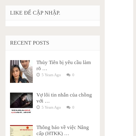
LIKE ĐỂ CẬP NHẬP.
RECENT POSTS
Thủy Tiên bị yêu cầu làm
rõ …
5 Years Ago
0
Vợ lôi tin nhắn của chồng
với …
5 Years Ago
0
Thông báo về việc Nâng
cấp (HTKK) …