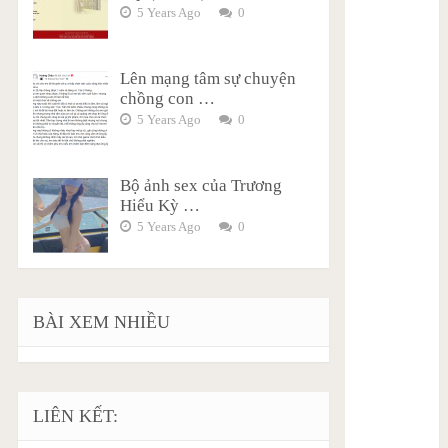
5 Years Ago
0
Lên mạng tâm sự chuyện
chồng con …
5 Years Ago
0
Bộ ảnh sex của Trương
Hiểu Kỳ …
5 Years Ago
0
BÀI XEM NHIỀU
LIÊN KẾT: