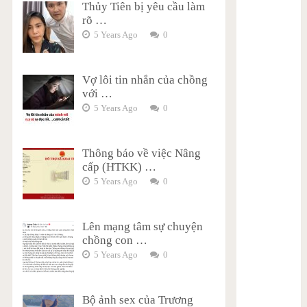
Thủy Tiên bị yêu cầu làm
rõ …
5 Years Ago
0
Vợ lôi tin nhắn của chồng
với …
5 Years Ago
0
Thông báo về việc Nâng
cấp (HTKK) …
5 Years Ago
0
Lên mạng tâm sự chuyện
chồng con …
5 Years Ago
0
Bộ ảnh sex của Trương