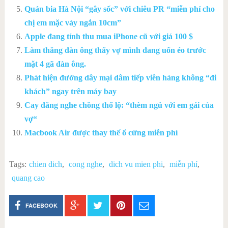
Quán bia Hà Nội “gây sốc” với chiêu PR “miễn phí cho
chị em mặc váy ngắn 10cm”
Apple đang tính thu mua iPhone cũ với giá 100 $
Làm thằng đàn ông thấy vợ mình đang uốn éo trước
mặt 4 gã đàn ông.
Phát hiện đường dây mại dâm tiếp viên hàng không “đi
khách” ngay trên máy bay
Cay đắng nghe chồng thổ lộ: “thèm ngủ với em gái của
vợ“
Macbook Air được thay thế ổ cứng miễn phí
Tags:
chien dich
,
cong nghe
,
dich vu mien phi
,
miễn phí
,
quang cao
FACEBOOK