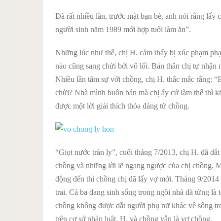
Đã rất nhiều lần, trước mặt bạn bè, anh nói rằng lấy c
người sinh năm 1989 mới hợp tuổi làm ăn”.
Những lúc như thế, chị H. cảm thấy bị xúc phạm phạ
nào cũng sang chửi bới vô lối. Bản thân chị tự nhận 
Nhiều lần
tâm sự
với chồng, chị H. thắc mắc rằng: 
chửi? Nhà mình buôn bán mà chị ấy cứ làm thế thì k
được một lời giải thích thỏa đáng từ chồng.
“Giọt nước tràn ly”, cuối tháng 7/2013, chị H. đã dắ
chồng và những lời lẽ ngang ngược của chị chồng. Mẹ
động đến thì chồng chị đã lấy vợ mới. Tháng 9/2014
trai. Cả ba đang sinh sống trong ngôi nhà đã từng là 
chồng không được dắt người
phụ nữ
khác về sống tr
trên cơ sở pháp luật, H. và chồng vẫn là vợ chồng.