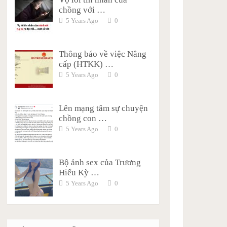
chồng với …
5 Years Ago
0
Thông báo về việc Nâng
cấp (HTKK) …
5 Years Ago
0
Lên mạng tâm sự chuyện
chồng con …
5 Years Ago
0
Bộ ảnh sex của Trương
Hiểu Kỳ …
5 Years Ago
0