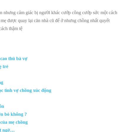
on nhưng cảm giác bị người khác cướp công cướp sức một cách
ố mẹ được quay lại căn nhà cũ để ở nhưng chồng nhất quyết
cách thậm tệ
 cao thủ bà vợ
 trẻ
ng
ọc tình vợ chồng xúc động
hôn
nên bỏ không ?
 của mẹ chồng
bất ngờ…