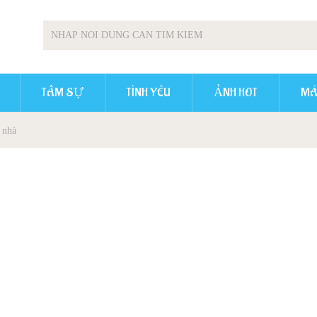
TÂM SỰ
TÌNH YÊU
ẢNH HOT
MÁ
 nhà