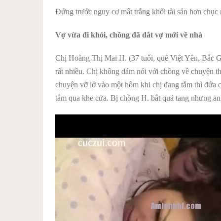
Đứng trước nguy cơ mất trắng khối tài sản hơn chục
Vợ vừa đi khỏi, chồng đã dắt vợ mới về nhà
Chị Hoàng Thị Mai H. (37 tuổi, quê Việt Yên, Bắc G
rất nhiều. Chị không dám nói với chồng về chuyện th
chuyện vỡ lở vào một hôm khi chị đang tắm thì đứa 
tắm qua khe cửa. Bị chồng H. bắt quả tang nhưng anh 