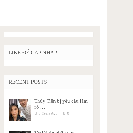
LIKE ĐỂ CẬP NHẬP.
RECENT POSTS
Thủy Tiên bị yêu cầu làm
rõ …
5 Years Ago
0
Vợ lôi tin nhắn của