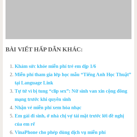
BÀI VIẾT HẤP DẪN KHÁC:
Khám sức khỏe miễn phí trẻ em dịp 1/6
Miễn phí tham gia lớp học mẫu “Tiếng Anh Học Thuật”
tại Language Link
Tự tử vì bị tung “clip sex”: Nữ sinh van xin cộng đồng
mạng trước khi quyên sinh
Nhận vé miễn phí xem hòa nhạc
Em gái đi sinh, ở nhà chị vợ tái mặt trước lời đề nghị
của em rể
VinaPhone cho phép dùng dịch vụ miễn phí