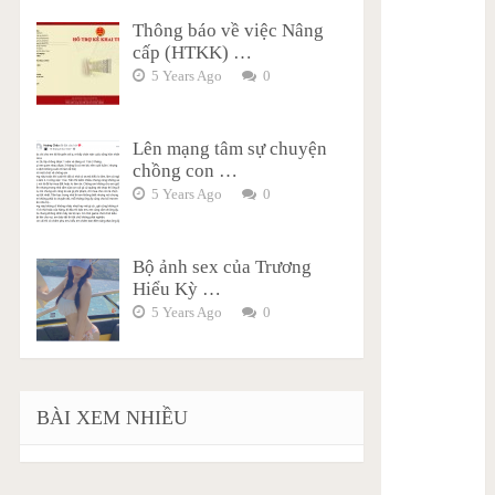
Thông báo về việc Nâng
cấp (HTKK) …
5 Years Ago
0
Lên mạng tâm sự chuyện
chồng con …
5 Years Ago
0
Bộ ảnh sex của Trương
Hiểu Kỳ …
5 Years Ago
0
BÀI XEM NHIỀU