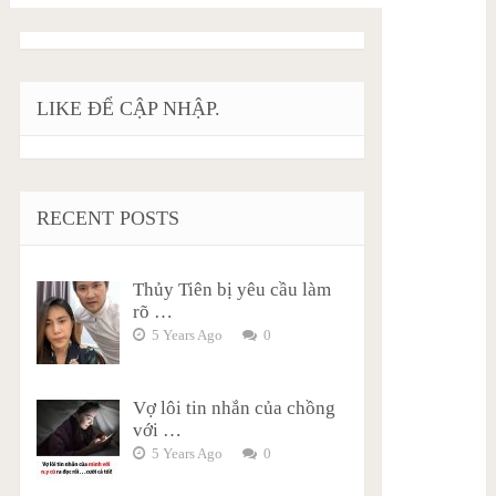
LIKE ĐỂ CẬP NHẬP.
RECENT POSTS
Thủy Tiên bị yêu cầu làm
rõ …
5 Years Ago
0
Vợ lôi tin nhắn của chồng
với …
5 Years Ago
0