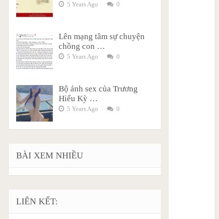
5 Years Ago
0
Lên mạng tâm sự chuyện
chồng con …
5 Years Ago
0
Bộ ảnh sex của Trương
Hiểu Kỳ …
5 Years Ago
0
BÀI XEM NHIỀU
LIÊN KẾT: