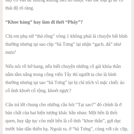
thái độ rõ ràng.
“Khoe hàng” hay làm đĩ thời “Phây”?
Chị em phụ nữ “thả rông” vòng 1 không phải là chuyện bất bình
thường nhưng tại sao clip “bà Tưng” lại nhận “gạch, đá” như
mưa?
Nếu nói về hở hang, nếu biết chuyện những cô gái khỏa thân
nằm tắm nắng trong công viên Tây thì người ta cho là bình
thường nhưng tại sao “bà Tưng” lại bị chỉ trích vì mặc chiếc áo
cố tình khoét cổ rộng, khoét ngực?
Câu trả lời chung cho những câu hỏi “Tại sao?” đó chính là ở
bản chất của hai hiện tượng khác hẳn nhau: Một bên là thói
quen, hay tập tục còn một bên là cố tình “khoe thân”, gợi dục
trước bàn dân thiên hạ. Ngoài ra, ở “bà Tưng”, cùng với các clip,