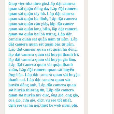
Giup viec nha theo gio
,
Lắp đặt camera
quan sát quận đống đa
,
Lắp đặt camera
quan sát quận tây hồ
,
Lắp đặt camera
quan sát quận ba đình
,
Lắp đặt camera
quan sát quận cầu giấy
,
lắp đặt camer
quan sát quận long biên
,
lắp đặt camera
quan sát quận hai bà trưng
,
Lắp đặt
camera quan sát quận nam từ liêm
,
Lắp
đặt camera quan sát quận bắc từ liêm
,
Lắp đặt camear quan sát quận hà đông
,
lắp đặt camera quan sát huyện thanh trì
,
lắp đặt camera quan sát huyện gia lâm
,
Lắp đặt camera quan sát quận thanh
xuân
,
Lắp đặt camera quan sát huyện
ứng hòa
,
Lắp đặt camera quan sát huyện
thanh oai
,
Lắp đặt camera quan sát
huyện đông anh
,
Lắp đặt camera quan
sát huyện thường tín
,
Lắp đặt camera
quan sát huyện mỹ đức
,
ống gió
,
ong gio
,
cua gio
,
cửa gió
,
dịch vụ seo tốt nhất
,
dịch seo tại hà nội
.
thiet ke web mien phi
.