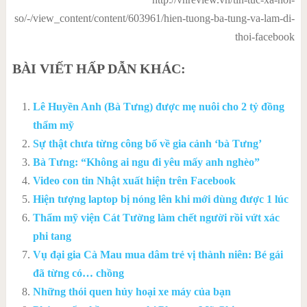
so/-/view_content/content/603961/hien-tuong-ba-tung-va-lam-di-
thoi-facebook
BÀI VIẾT HẤP DẪN KHÁC:
Lê Huyền Anh (Bà Tưng) được mẹ nuôi cho 2 tỷ đồng
thẩm mỹ
Sự thật chưa từng công bố về gia cảnh ‘bà Tưng’
Bà Tưng: “Không ai ngu đi yêu mấy anh nghèo”
Video con tin Nhật xuất hiện trên Facebook
Hiện tượng laptop bị nóng lên khi mới dùng được 1 lúc
Thẩm mỹ viện Cát Tường làm chết người rồi vứt xác
phi tang
Vụ đại gia Cà Mau mua dâm trẻ vị thành niên: Bé gái
đã từng có… chồng
Những thói quen hủy hoại xe máy của bạn