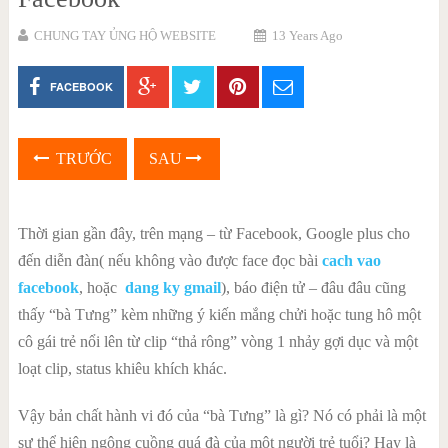
CHUNG TAY ỦNG HỘ WEBSITE
13 Years Ago
FACEBOOK
TRƯỚC
SAU
Thời gian gần đây, trên mạng – từ Facebook, Google plus cho
đến diễn đàn( nếu không vào được face đọc bài
cach vao
facebook
, hoặc
dang ky gmail
), báo điện tử – đâu đâu cũng
thấy “bà Tưng” kèm những ý kiến mắng chửi hoặc tung hô một
cô gái trẻ nổi lên từ clip “thả rông” vòng 1 nhảy gợi dục và một
loạt clip, status khiêu khích khác.
Vậy bản chất hành vi đó của “bà Tưng” là gì? Nó có phải là một
sự thể hiện ngông cuồng quá đà của một người trẻ tuổi? Hay là