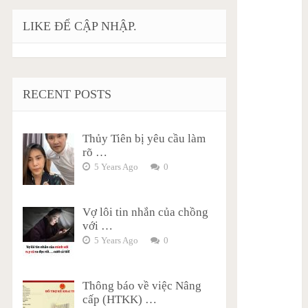
LIKE ĐỂ CẬP NHẬP.
RECENT POSTS
Thủy Tiên bị yêu cầu làm
rõ …
5 Years Ago
0
Vợ lôi tin nhắn của chồng
với …
5 Years Ago
0
Thông báo về việc Nâng
cấp (HTKK) …