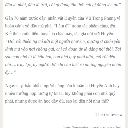
đâu là phải, đâu là trái, cái gì đáng tôn thờ, cái gì đáng lên án”.
Gần 70 năm trước đây, nhân vật Huyền của Vũ Trọng Phụng vì
hoàn cảnh xô đẩy mà phải “Làm đĩ” trong tác phẩm cùng tên.
Kết thúc cuốn tiểu thuyết tả chân này, tác giả nói với Huyền:
“Đối với thiên hạ thì đời một người như em, đương ở chốn yên
lành mà vào nơi chông gai, chỉ có đoạn ấy là đáng nói thôi. Tại
sao con nhà tử tế hẳn hoi, con nhà quý phái nữa, mà rồi đến
nỗi…. trụy lạc, ấy người đời chỉ cần biết rõ những nguyên nhân
ấy…”
Ngày nay, hẳn nhiều người cũng băn khoăn cô Huyền Anh hay
nhiều trường hợp tương tự khác, tuy không phải con nhà quý
phái, nhưng được ăn học đầy đủ, sao lại đến nỗi như thế?
Theo vnreview
http://vnreview.vn/tin-tuc-xa-hoi-