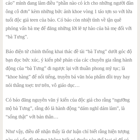
cáo” mình đang làm điều “phần nào có ích cho những người đàn
ông cô đơn” kèm những bức ảnh khoe vòng 1 táo tợn so với lứa
tuổi độc giả teen của báo. Có báo còn nhiệt tình về tận quê
phỏng vấn bà mẹ để đăng những lời lẽ tự hào của bà mẹ đối với
“bà Tưng”.
Báo điện tử chính thống khai thác đề tài “bà Tưng” dưới góc độ
bạn đọc bức xúc, ý kiến phê phán của các chuyên gia rằng hành
động của “bà Tưng” đi ngược lại với thuần phong mỹ tục; là
“khoe hàng” để nổi tiếng, truyền bá văn hóa phẩm đồi trụy hay
nói thẳng toẹt: trơ trẽn, vô giáo dục…
Có báo đăng nguyên văn ý kiến của độc giả cho rằng “ngưỡng
mộ bà Tưng”, rằng đó là hành động “dám nghĩ dám làm”, là
“sống thật” với bản thân…
Như vậy, điều dễ nhận thấy là dư luận chỉ biết rằng hiện tượng
này có vấn đề nhưng không biết nó thuộc vào thể loại gì để có