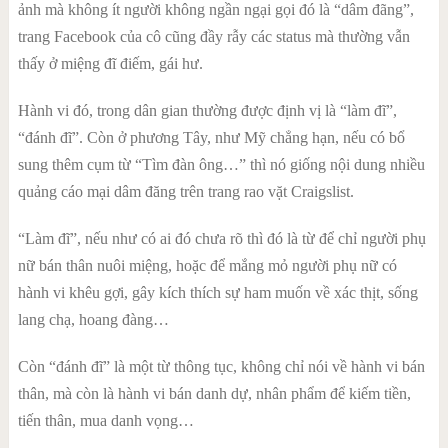
ảnh mà không ít người không ngần ngại gọi đó là “dâm đãng”,
trang Facebook của cô cũng đầy rẫy các status mà thường vẫn
thấy ở miệng đĩ điếm, gái hư.
Hành vi đó, trong dân gian thường được định vị là “làm đĩ”,
“đánh đĩ”. Còn ở phương Tây, như Mỹ chẳng hạn, nếu có bổ
sung thêm cụm từ “Tìm đàn ông…” thì nó giống nội dung nhiều
quảng cáo mại dâm đăng trên trang rao vặt Craigslist.
“Làm đĩ”, nếu như có ai đó chưa rõ thì đó là từ để chỉ người phụ
nữ bán thân nuôi miệng, hoặc để mắng mỏ người phụ nữ có
hành vi khêu gợi, gây kích thích sự ham muốn về xác thịt, sống
lang chạ, hoang đàng…
Còn “đánh đĩ” là một từ thông tục, không chỉ nói về hành vi bán
thân, mà còn là hành vi bán danh dự, nhân phẩm để kiếm tiền,
tiến thân, mua danh vọng…