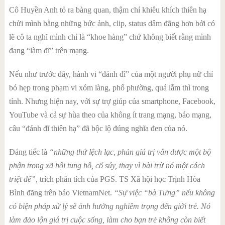
Cô Huyền Anh tỏ ra bàng quan, thậm chí khiêu khích thiên hạ
chửi mình bằng những bức ảnh, clip, status dâm đãng hơn bởi có
lẽ cô ta nghĩ mình chỉ là “khoe hàng” chứ không biết rằng mình
đang “làm đĩ” trên mạng.
Nếu như trước đây, hành vi “đánh đĩ” của một người phụ nữ chỉ
bó hẹp trong phạm vi xóm làng, phố phường, quá lắm thì trong
tỉnh. Nhưng hiện nay, với sự trợ giúp của smartphone, Facebook,
YouTube và cả sự hùa theo của không ít trang mạng, báo mạng,
câu “đánh đĩ thiên hạ” đã bộc lộ đúng nghĩa đen của nó.
Đáng tiếc là
“những thứ lệch lạc, phản giá trị vẫn được một bộ
phận trong xã hội tung hô, cổ súy, thay vì bài trừ nó một cách
triệt để”,
trích phân tích của PGS. TS Xã hội học Trịnh Hòa
Bình đăng trên báo VietnamNet.
“Sự việc “bà Tưng” nếu không
có biện pháp xử lý sẽ ảnh hưởng nghiêm trọng đến giới trẻ. Nó
làm đảo lộn giá trị cuộc sống, làm cho bạn trẻ không còn biết