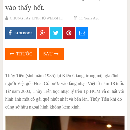
vào thấy hết.
CHUNG TAY ỦNG HỘ WEBSITE
11 Years Ago
FACEBOOK
TRƯỚC
SAU
Thủy Tiên (sinh năm 1985) tại Kiên Giang, trong một gia đình
người Việt gốc Hoa. Cô bước vào làng nhạc Việt từ năm 18 tuổi.
Từ năm 2003, Thủy Tiên học nhạc lý trên Tp.HCM và đi hát với
hình ảnh một cô gái quê nhút nhát và bẽn lẽn. Thủy Tiên khi đó
cũng sở hữu ngoại hình không kém xinh.