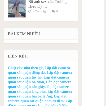
Bộ ảnh sex của Trương
Hiểu Kỳ …
5 Years Ago
0
BÀI XEM NHIỀU
LIÊN KẾT:
Giup viec nha theo gio
,
Lắp đặt camera
quan sát quận đống đa
,
Lắp đặt camera
quan sát quận tây hồ
,
Lắp đặt camera
quan sát quận ba đình
,
Lắp đặt camera
quan sát quận cầu giấy
,
lắp đặt camer
quan sát quận long biên
,
lắp đặt camera
quan sát quận hai bà trưng
,
Lắp đặt
camera quan sát quận nam từ liêm
,
Lắp
đặt camera quan sát quận bắc từ liêm
,