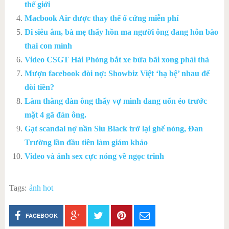
thế giới
Macbook Air được thay thế ổ cứng miễn phí
Đi siêu âm, bà mẹ thấy hồn ma người ông đang hôn bào
thai con mình
Video CSGT Hải Phòng bắt xe bừa bãi xong phải thả
Mượn facebook đòi nợ: Showbiz Việt ‘hạ bệ’ nhau để
đòi tiền?
Làm thằng đàn ông thấy vợ mình đang uốn éo trước
mặt 4 gã đàn ông.
Gạt scandal nợ nần Siu Black trở lại ghế nóng, Đan
Trường lần đầu tiên làm giám khảo
Video và ảnh sex cực nóng về ngọc trinh
Tags:
ảnh hot
FACEBOOK