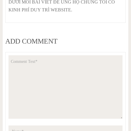
DƯỚI MỖI BÀI VIẾT ĐỂ ỦNG HỘ CHÚNG TÔI CÓ
KINH PHÍ DUY TRÌ WEBSITE.
ADD COMMENT