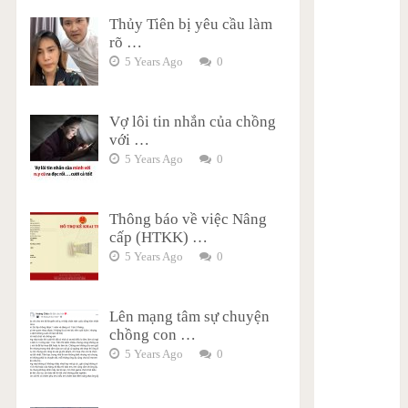
Thủy Tiên bị yêu cầu làm
rõ …
5 Years Ago
0
Vợ lôi tin nhắn của chồng
với …
5 Years Ago
0
Thông báo về việc Nâng
cấp (HTKK) …
5 Years Ago
0
Lên mạng tâm sự chuyện
chồng con …
5 Years Ago
0