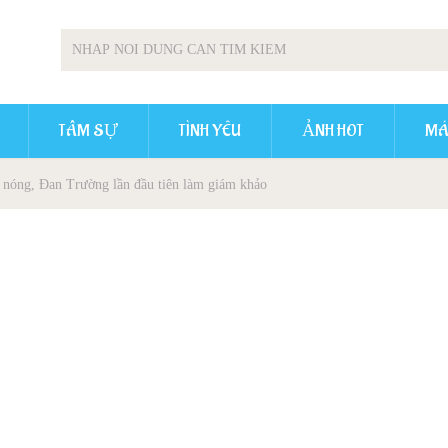
TÂM SỰ
TÌNH YÊU
ẢNH HOT
MÁ
hế nóng, Đan Trường lần đầu tiên làm giám khảo