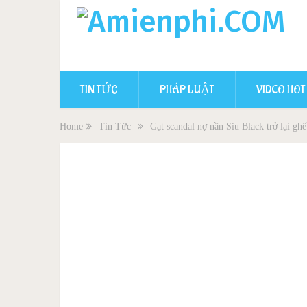
TIN TỨC
PHÁP LUẬT
VIDEO HOT
Home
Tin Tức
Gạt scandal nợ nần Siu Black trở lại g