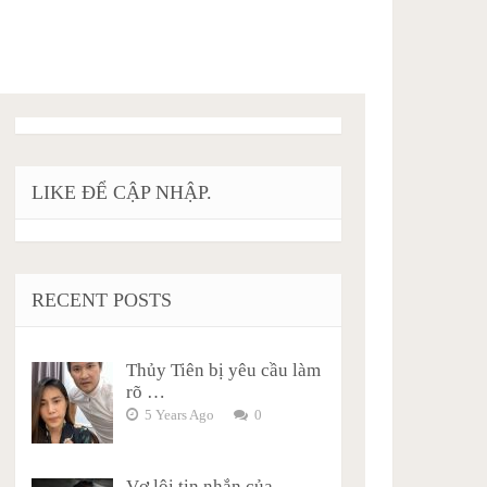
LIKE ĐỂ CẬP NHẬP.
RECENT POSTS
Thủy Tiên bị yêu cầu làm
rõ …
5 Years Ago
0
Vợ lôi tin nhắn của