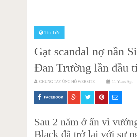
Tin Tức
Gạt scandal nợ nần Si
Đan Trường lần đầu t
CHUNG TAY ỦNG HỘ WEBSITE
11 Years Ago
FACEBOOK
Sau 2 năm ở ẩn vì vướng
Black đã trở lại với sự