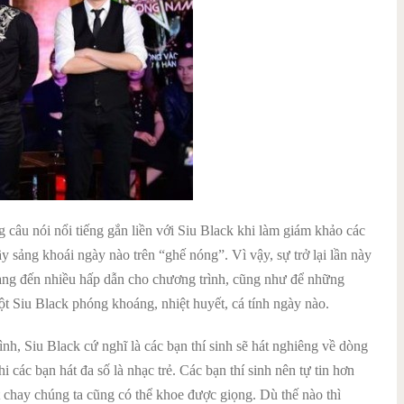
câu nói nổi tiếng gắn liền với Siu Black khi làm giám khảo các
 sảng khoái ngày nào trên “ghế nóng”. Vì vậy, sự trở lại lần này
ang đến nhiều hấp dẫn cho chương trình, cũng như để những
ột Siu Black phóng khoáng, nhiệt huyết, cá tính ngày nào.
nh, Siu Black cứ nghĩ là các bạn thí sinh sẽ hát nghiêng về dòng
các bạn hát đa số là nhạc trẻ. Các bạn thí sinh nên tự tin hơn
 chay chúng ta cũng có thể khoe được giọng. Dù thế nào thì