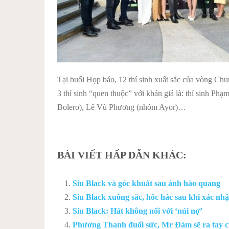
Tại buổi Họp báo, 12 thí sinh xuất sắc của vòng Chu
3 thí sinh “quen thuộc” với khán giả là: thí sinh 
Bolero), Lê Vũ Phương (nhóm Ayor)…
BÀI VIẾT HẤP DẪN KHÁC:
Siu Black và góc khuất sau ánh hào quang
Siu Black xuống sắc, hốc hác sau khi xác nh
Siu Black: Hát không nổi với ‘núi nợ’
Phương Thanh đuối sức, Mr Đàm sẽ ra tay c