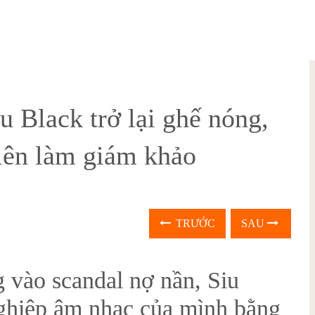
u Black trở lại ghế nóng,
iên làm giám khảo
TRƯỚC
SAU
 vào scandal nợ nần, Siu
 nghiệp âm nhạc của mình bằng