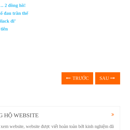
… 2 đồng hồ!
ổ đau trần thế
lack đi’
tiên
TRƯỚC
SAU
G HỘ WEBSITE
xem website, website được viết hoàn toàn bởi kinh nghiệm đã