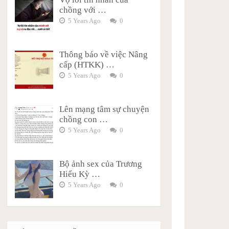
chồng với …
5 Years Ago
0
Thông báo về việc Nâng
cấp (HTKK) …
5 Years Ago
0
Lên mạng tâm sự chuyện
chồng con …
5 Years Ago
0
Bộ ảnh sex của Trương
Hiểu Kỳ …
5 Years Ago
0