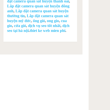
đặt camera quan sát huyện thanh oai
,
Lắp đặt camera quan sát huyện đông
anh
,
Lắp đặt camera quan sát huyện
thường tín
,
Lắp đặt camera quan sát
huyện mỹ đức
,
ống gió
,
ong gio
,
cua
gio
,
cửa gió
,
dịch vụ seo tốt nhất
,
dịch
seo tại hà nội
.
thiet ke web mien phi
.