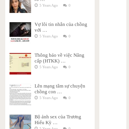
5 Years Ago
0
Vợ lôi tin nhắn của chồng
với …
5 Years Ago
0
Thông báo về việc Nâng
cấp (HTKK) …
5 Years Ago
0
Lên mạng tâm sự chuyện
chồng con …
5 Years Ago
0
Bộ ảnh sex của Trương
Hiểu Kỳ …
5 Years Ago
0