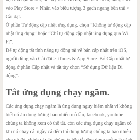
vào Play Store > Nhấn vào biểu tượng 3 gạch ngang bên trái >
Cài đặt.
Ở phần Tự động cập nhật ứng dụng, chọn “Không tự động cập
nhật ứng dụng” hoặc “Chỉ tự động cập nhật ứng dụng qua Wi-
Fi”.
Để tự động tắt tính năng tự động tải về bản cập nhật trên iOS,
người dùng vào Cài đặt > iTunes & App Store. Bỏ Cập nhật tự
động ở phần Cập nhật và tắt tùy chọn “Sử dụng Dữ liệu Di
động”.
Tắt ứng dụng chạy ngầm.
Các úng dụng chạy ngầm là ứng dụng nguy hiểm nhất vì không
biết nó ăn dung lương bao nhiêu mà lần, facebook, youtube
chúng ta không xem có thể tắt, còn các ứng dụng chạy ngầm có
khi nó chạy cả ngày cả đêm thì dung lượng chúng ta bao nhiêu
cho nó đủ, chính vì vậy chúng ta hãy tắt ứng dụng ngầm là cách