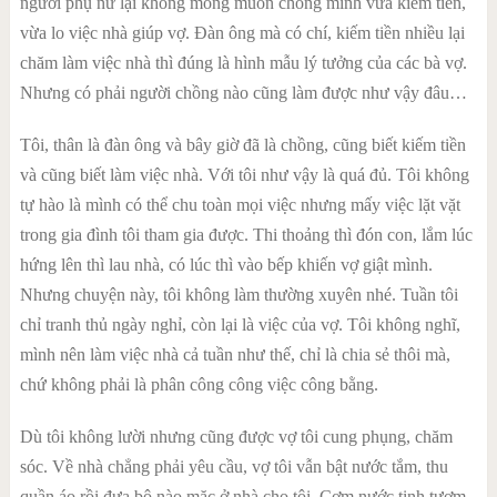
người phụ nữ lại không mong muốn chồng mình vừa kiếm tiền,
vừa lo việc nhà giúp vợ. Đàn ông mà có chí, kiếm tiền nhiều lại
chăm làm việc nhà thì đúng là hình mẫu lý tưởng của các bà vợ.
Nhưng có phải người chồng nào cũng làm được như vậy đâu…
Tôi, thân là đàn ông và bây giờ đã là chồng, cũng biết kiếm tiền
và cũng biết làm việc nhà. Với tôi như vậy là quá đủ. Tôi không
tự hào là mình có thể chu toàn mọi việc nhưng mấy việc lặt vặt
trong gia đình tôi tham gia được. Thi thoảng thì đón con, lắm lúc
hứng lên thì lau nhà, có lúc thì vào bếp khiến vợ giật mình.
Nhưng chuyện này, tôi không làm thường xuyên nhé. Tuần tôi
chỉ tranh thủ ngày nghỉ, còn lại là việc của vợ. Tôi không nghĩ,
mình nên làm việc nhà cả tuần như thế, chỉ là chia sẻ thôi mà,
chứ không phải là phân công công việc công bằng.
Dù tôi không lười nhưng cũng được vợ tôi cung phụng, chăm
sóc. Về nhà chẳng phải yêu cầu, vợ tôi vẫn bật nước tắm, thu
quần áo rồi đưa bộ nào mặc ở nhà cho tôi. Cơm nước tinh tươm