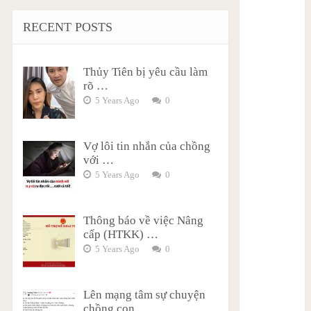
RECENT POSTS
Thủy Tiên bị yêu cầu làm
rõ …
5 Years Ago
0
Vợ lôi tin nhắn của chồng
với …
5 Years Ago
0
Thông báo về việc Nâng
cấp (HTKK) …
5 Years Ago
0
Lên mạng tâm sự chuyện
chồng con …