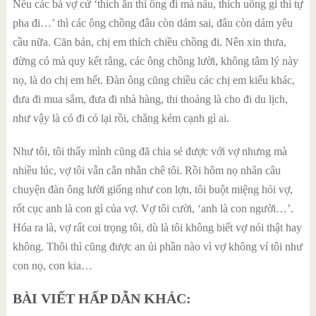
Nếu các bà vợ cứ ‘thích ăn thì ông đi mà nấu, thích uống gì thì tự
pha đi…’ thì các ông chồng đâu còn dám sai, đâu còn dám yêu
cầu nữa. Căn bản, chị em thích chiều chồng đi. Nên xin thưa,
đừng có mà quy kết rằng, các ông chồng lười, không tâm lý này
nọ, là do chị em hết. Đàn ông cũng chiều các chị em kiểu khác,
đưa đi mua sắm, đưa đi nhà hàng, thi thoảng là cho đi du lịch,
như vậy là có đi có lại rồi, chẳng kém cạnh gì ai.
Như tôi, tôi thấy mình cũng đã chia sẻ được với vợ nhưng mà
nhiều lúc, vợ tôi vẫn cằn nhằn chê tôi. Rồi hôm nọ nhân câu
chuyện đàn ông lười giống như con lợn, tôi buột miệng hỏi vợ,
rốt cục anh là con gì của vợ. Vợ tôi cười, ‘anh là con người…’.
Hóa ra là, vợ rất coi trọng tôi, dù là tôi không biết vợ nói thật hay
không. Thôi thì cũng được an ủi phần nào vì vợ không ví tôi như
con nọ, con kia…
BÀI VIẾT HẤP DẪN KHÁC: