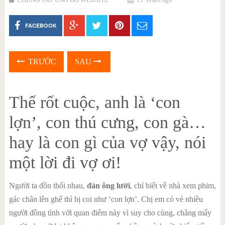
FACEBOOK
TRƯỚC
SAU
Thế rốt cuộc, anh là ‘con
lợn’, con thú cưng, con gà…
hay là con gì của vợ vậy, nói
một lời đi vợ ơi!
Người ta đồn thổi nhau,
đàn ông lười
, chỉ biết về nhà xem phim,
gác chân lên ghế thì bị coi như ‘con lợn’. Chị em có vẻ nhiều
người đồng tình với quan điểm này vì suy cho cùng, chẳng mấy