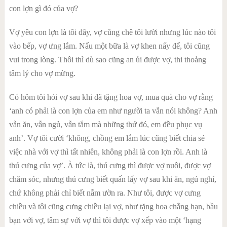
con lợn gì đó của vợ?
Vợ yêu con lợn là tôi đây, vợ cũng chê tôi lười nhưng lúc nào tôi
vào bếp, vợ ưng lắm. Nấu một bữa là vợ khen nấy để, tôi cũng
vui trong lòng. Thôi thì dù sao cũng an ủi được vợ, thi thoảng
tâm lý cho vợ mừng.
Có hôm tôi hỏi vợ sau khi đã tặng hoa vợ, mua quà cho vợ rằng
‘anh có phải là con lợn của em như người ta vẫn nói không? Anh
vẫn ăn, vẫn ngủ, vẫn tắm mà những thứ đó, em đều phục vụ
anh’. Vợ tôi cười ‘không, chồng em lắm lúc cũng biết chia sẻ
việc nhà với vợ thì tất nhiên, không phải là con lợn rồi. Anh là
thú cưng của vợ’. À tức là, thú cưng thì được vợ nuôi, được vợ
chăm sóc, nhưng thú cưng biết quấn lấy vợ sau khi ăn, ngủ nghỉ,
chứ không phải chỉ biết nằm ườn ra. Như tôi, được vợ cưng
chiều và tôi cũng cưng chiều lại vợ, như tặng hoa chẳng hạn, bầu
bạn với vợ, tâm sự với vợ thì tôi được vợ xếp vào một ‘hạng