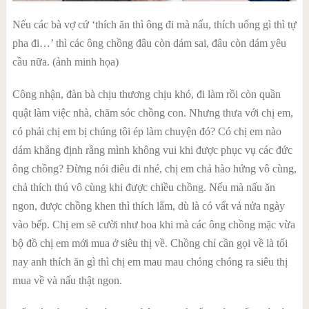
Nếu các bà vợ cứ ‘thích ăn thì ông đi mà nấu, thích uống gì thì tự
pha đi…’ thì các ông chồng đâu còn dám sai, đâu còn dám yêu
cầu nữa. (ảnh minh họa)
Công nhận, đàn bà chịu thương chịu khó, đi làm rồi còn quần
quật làm việc nhà, chăm sóc chồng con. Nhưng thưa với chị em,
có phải chị em bị chúng tôi ép làm chuyện đó? Có chị em nào
dám khẳng định rằng mình không vui khi được phục vụ các đức
ông chồng? Đừng nói điêu đi nhé, chị em chả hào hứng vô cùng,
chả thích thú vô cùng khi được chiều chồng. Nếu mà nấu ăn
ngon, được chồng khen thì thích lắm, dù là có vất vả nửa ngày
vào bếp. Chị em sẽ cười như hoa khi mà các ông chồng mặc vừa
bộ đồ chị em mới mua ở siêu thị về. Chồng chỉ cần gọi về là tối
nay anh thích ăn gì thì chị em mau mau chóng chóng ra siêu thị
mua về và nấu thật ngon.