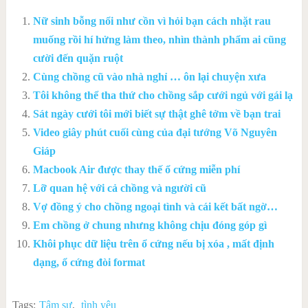
Nữ sinh bỗng nổi như cồn vì hỏi bạn cách nhặt rau
muống rồi hí hửng làm theo, nhìn thành phẩm ai cũng
cười đến quặn ruột
Cùng chồng cũ vào nhà nghỉ … ôn lại chuyện xưa
Tôi không thể tha thứ cho chồng sắp cưới ngủ với gái lạ
Sát ngày cưới tôi mới biết sự thật ghê tởm về bạn trai
Video giây phút cuối cùng của đại tướng Võ Nguyên
Giáp
Macbook Air được thay thế ổ cứng miễn phí
Lỡ quan hệ với cả chồng và người cũ
Vợ đồng ý cho chồng ngoại tình và cái kết bất ngờ…
Em chồng ở chung nhưng không chịu đóng góp gì
Khôi phục dữ liệu trên ổ cứng nếu bị xóa , mất định
dạng, ổ cứng đòi format
Tags:
Tâm sự
,
tình yêu