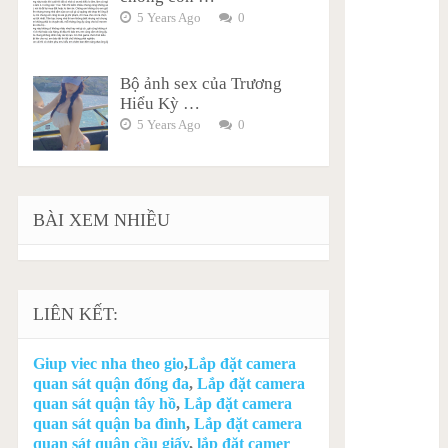
5 Years Ago
0
Bộ ảnh sex của Trương
Hiểu Kỳ …
5 Years Ago
0
BÀI XEM NHIỀU
LIÊN KẾT:
Giup viec nha theo gio
,
Lắp đặt camera
quan sát quận đống đa
,
Lắp đặt camera
quan sát quận tây hồ
,
Lắp đặt camera
quan sát quận ba đình
,
Lắp đặt camera
quan sát quận cầu giấy
,
lắp đặt camer