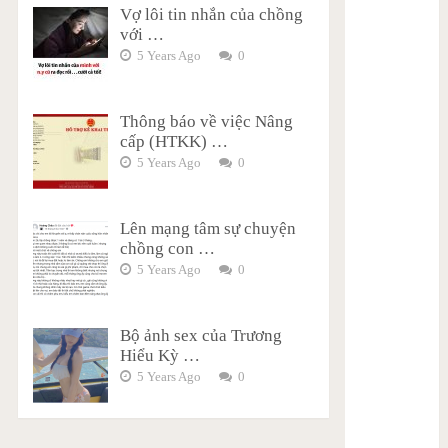
Vợ lôi tin nhắn của chồng
với …
5 Years Ago
0
Thông báo về việc Nâng
cấp (HTKK) …
5 Years Ago
0
Lên mạng tâm sự chuyện
chồng con …
5 Years Ago
0
Bộ ảnh sex của Trương
Hiểu Kỳ …
5 Years Ago
0