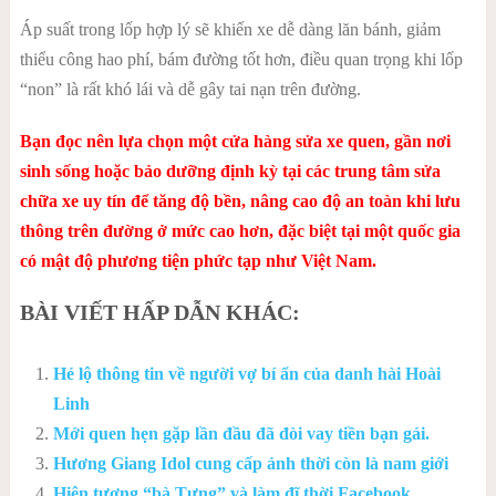
Áp suất trong lốp hợp lý sẽ khiến xe dễ dàng lăn bánh, giảm
thiểu công hao phí, bám đường tốt hơn, điều quan trọng khi lốp
“non” là rất khó lái và dễ gây tai nạn trên đường.
Bạn đọc nên lựa chọn một cửa hàng sửa xe quen, gần nơi
sinh sống hoặc bảo dưỡng định kỳ tại các trung tâm sửa
chữa xe uy tín để tăng độ bền, nâng cao độ an toàn khi lưu
thông trên đường ở mức cao hơn, đặc biệt tại một quốc gia
có mật độ phương tiện phức tạp như Việt Nam.
BÀI VIẾT HẤP DẪN KHÁC:
Hé lộ thông tin về người vợ bí ẩn của danh hài Hoài
Linh
Mới quen hẹn gặp lần đầu đã đòi vay tiền bạn gái.
Hương Giang Idol cung cấp ảnh thời còn là nam giới
Hiện tượng “bà Tưng” và làm đĩ thời Facebook