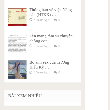
Thông báo về việc Nâng
cấp (HTKK) …
5 Years Ago
0
Lên mạng tâm sự chuyện
chồng con …
5 Years Ago
0
Bộ ảnh sex của Trương
Hiểu Kỳ …
5 Years Ago
0
BÀI XEM NHIỀU