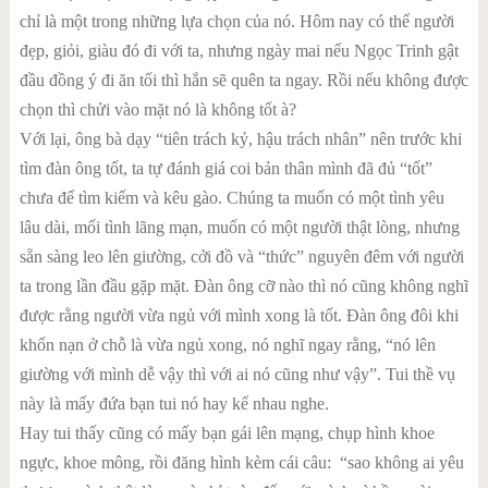
chỉ là một trong những lựa chọn của nó. Hôm nay có thể người
đẹp, giỏi, giàu đó đi với ta, nhưng ngày mai nếu Ngọc Trinh gật
đầu đồng ý đi ăn tối thì hắn sẽ quên ta ngay. Rồi nếu không được
chọn thì chửi vào mặt nó là không tốt à?
Với lại, ông bà dạy “tiên trách kỷ, hậu trách nhân” nên trước khi
tìm đàn ông tốt, ta tự đánh giá coi bản thân mình đã đủ “tốt”
chưa để tìm kiếm và kêu gào. Chúng ta muốn có một tình yêu
lâu dài, mối tình lãng mạn, muốn có một người thật lòng, nhưng
sẵn sàng leo lên giường, cởi đồ và “thức” nguyên đêm với người
ta trong lần đầu gặp mặt. Đàn ông cỡ nào thì nó cũng không nghĩ
được rằng người vừa ngủ với mình xong là tốt. Đàn ông đôi khi
khốn nạn ở chỗ là vừa ngủ xong, nó nghĩ ngay rằng, “nó lên
giường với mình dễ vậy thì với ai nó cũng như vậy”. Tui thề vụ
này là mấy đứa bạn tui nó hay kể nhau nghe.
Hay tui thấy cũng có mấy bạn gái lên mạng, chụp hình khoe
ngực, khoe mông, rồi đăng hình kèm cái câu: “sao không ai yêu