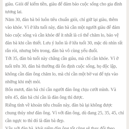
giàu. Giỏi để kiếm tiền, giàu để đảm bảo cuộc sống cho gia đình
tương lai.
Năm 30, đàn bà bỏ luôn tiêu chuẩn giỏi, chỉ giữ lại giàu, thêm
vào khỏe. Vì ở lứa tuổi này, đàn bà cần một người giàu để đảm
bảo cuộc sống và cần khỏe để ít nhất là có thể chăm lo, bảo vệ
đàn bà khi cần thiết. Lưu ý luôn là ở lứa tuổi 30, mặc dù nhìn rất
rắn rỏi, nhưng bên trong, đàn bà vô cùng yếu đuối.
Tới 35, đàn bà tuổi này chẳng cần giàu, mà chỉ cần khỏe. Vì ở
tuổi trên 30, đàn bà thường đã ổn định cuộc sống, họ độc lập,
không cần đàn ông chăm lo, mà chỉ cần một bờ vai để tựa vào
những khi mệt mỏi.
Bốn mươi, đàn bà chỉ cần người đàn ông chịu cưới mình. Và
trên 45, đàn bà chỉ cần là đàn ông thì được.
Riêng tính về khoản tiêu chuẩn này, đàn bà lại không được
chung thủy như đàn ông. Vì với đàn ông, dù đang 25, 35, 45, chỉ
cần ngực to thì đó là đàn bà đẹp.
Vậy với đàn bà, khái niệm đàn ông tốt cũng sẽ thay đổi theo