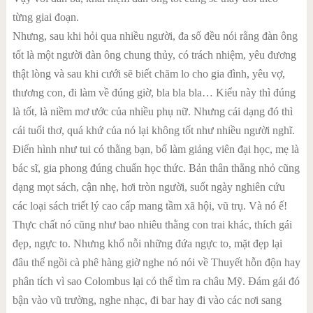
từng giai đoạn.
Nhưng, sau khi hỏi qua nhiều người, đa số đều nói rằng đàn ông
tốt là một người đàn ông chung thủy, có trách nhiệm, yêu đương
thật lòng và sau khi cưới sẽ biết chăm lo cho gia đình, yêu vợ,
thương con, đi làm về đúng giờ, bla bla bla… Kiểu này thì đúng
là tốt, là niềm mơ ước của nhiều phụ nữ. Nhưng cái dạng đó thì
cái tuổi thơ, quá khứ của nó lại không tốt như nhiều người nghĩ.
Điển hình như tui có thằng bạn, bố làm giảng viên đại học, mẹ là
bác sĩ, gia phong đúng chuẩn học thức. Bản thân thằng nhỏ cũng
dạng mọt sách, cận nhẹ, hơi tròn người, suốt ngày nghiên cứu
các loại sách triết lý cao cấp mang tầm xã hội, vũ trụ. Và nó ế!
Thực chất nó cũng như bao nhiêu thằng con trai khác, thích gái
đẹp, ngực to. Nhưng khổ nỗi những đứa ngực to, mặt đẹp lại
đâu thể ngồi cà phê hàng giờ nghe nó nói về Thuyết hỗn độn hay
phân tích vì sao Colombus lại có thể tìm ra châu Mỹ. Đám gái đó
bận vào vũ trường, nghe nhạc, đi bar hay đi vào các nơi sang