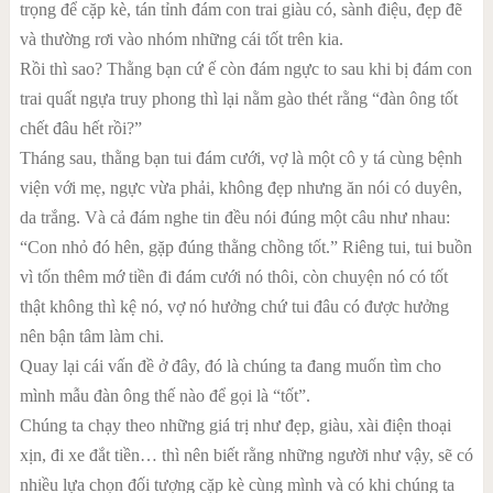
trọng để cặp kè, tán tỉnh đám con trai giàu có, sành điệu, đẹp đẽ
và thường rơi vào nhóm những cái tốt trên kia.
Rồi thì sao? Thằng bạn cứ ế còn đám ngực to sau khi bị đám con
trai quất ngựa truy phong thì lại nằm gào thét rằng “đàn ông tốt
chết đâu hết rồi?”
Tháng sau, thằng bạn tui đám cưới, vợ là một cô y tá cùng bệnh
viện với mẹ, ngực vừa phải, không đẹp nhưng ăn nói có duyên,
da trắng. Và cả đám nghe tin đều nói đúng một câu như nhau:
“Con nhỏ đó hên, gặp đúng thằng chồng tốt.” Riêng tui, tui buồn
vì tốn thêm mớ tiền đi đám cưới nó thôi, còn chuyện nó có tốt
thật không thì kệ nó, vợ nó hưởng chứ tui đâu có được hưởng
nên bận tâm làm chi.
Quay lại cái vấn đề ở đây, đó là chúng ta đang muốn tìm cho
mình mẫu đàn ông thế nào để gọi là “tốt”.
Chúng ta chạy theo những giá trị như đẹp, giàu, xài điện thoại
xịn, đi xe đắt tiền… thì nên biết rằng những người như vậy, sẽ có
nhiều lựa chọn đối tượng cặp kè cùng mình và có khi chúng ta