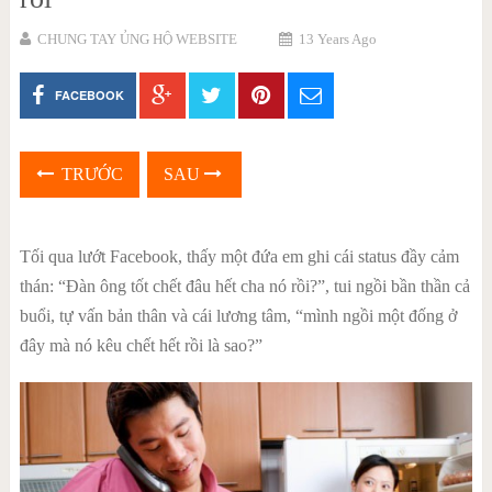
CHUNG TAY ỦNG HỘ WEBSITE
13 Years Ago
FACEBOOK
TRƯỚC
SAU
Tối qua lướt Facebook, thấy một đứa em ghi cái status đầy cảm
thán: “Đàn ông tốt chết đâu hết cha nó rồi?”, tui ngồi bần thần cả
buổi, tự vấn bản thân và cái lương tâm, “mình ngồi một đống ở
đây mà nó kêu chết hết rồi là sao?”