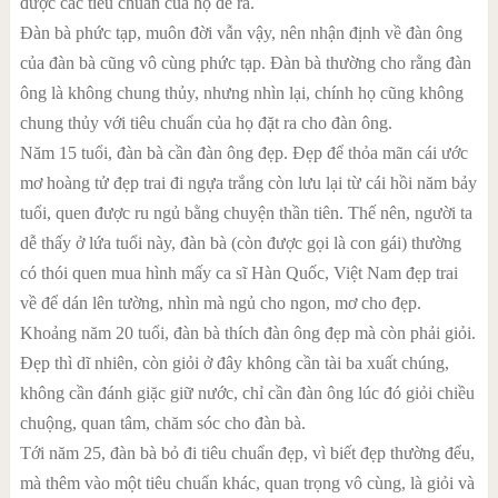
được các tiêu chuẩn của họ đề ra.
Đàn bà phức tạp, muôn đời vẫn vậy, nên nhận định về đàn ông
của đàn bà cũng vô cùng phức tạp. Đàn bà thường cho rằng đàn
ông là không chung thủy, nhưng nhìn lại, chính họ cũng không
chung thủy với tiêu chuẩn của họ đặt ra cho đàn ông.
Năm 15 tuổi, đàn bà cần đàn ông đẹp. Đẹp để thỏa mãn cái ước
mơ hoàng tử đẹp trai đi ngựa trắng còn lưu lại từ cái hồi năm bảy
tuổi, quen được ru ngủ bằng chuyện thần tiên. Thế nên, người ta
dễ thấy ở lứa tuổi này, đàn bà (còn được gọi là con gái) thường
có thói quen mua hình mấy ca sĩ Hàn Quốc, Việt Nam đẹp trai
về để dán lên tường, nhìn mà ngủ cho ngon, mơ cho đẹp.
Khoảng năm 20 tuổi, đàn bà thích đàn ông đẹp mà còn phải giỏi.
Đẹp thì dĩ nhiên, còn giỏi ở đây không cần tài ba xuất chúng,
không cần đánh giặc giữ nước, chỉ cần đàn ông lúc đó giỏi chiều
chuộng, quan tâm, chăm sóc cho đàn bà.
Tới năm 25, đàn bà bỏ đi tiêu chuẩn đẹp, vì biết đẹp thường đểu,
mà thêm vào một tiêu chuẩn khác, quan trọng vô cùng, là giỏi và