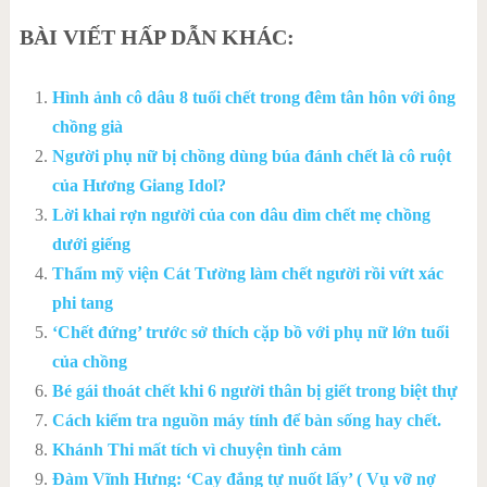
BÀI VIẾT HẤP DẪN KHÁC:
Hình ảnh cô dâu 8 tuổi chết trong đêm tân hôn với ông
chồng già
Người phụ nữ bị chồng dùng búa đánh chết là cô ruột
của Hương Giang Idol?
Lời khai rợn người của con dâu dìm chết mẹ chồng
dưới giếng
Thẩm mỹ viện Cát Tường làm chết người rồi vứt xác
phi tang
‘Chết đứng’ trước sở thích cặp bồ với phụ nữ lớn tuổi
của chồng
Bé gái thoát chết khi 6 người thân bị giết trong biệt thự
Cách kiểm tra nguồn máy tính để bàn sống hay chết.
Khánh Thi mất tích vì chuyện tình cảm
Đàm Vĩnh Hưng: ‘Cay đắng tự nuốt lấy’ ( Vụ vỡ nợ