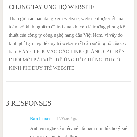
CHUNG TAY ỦNG HỘ WEBSITE
Thân gửi các bạn đang xem website, website được viết hoàn
toàn bởi kinh nghiệm đã trải qua khi còn là trưởng phòng kỹ
thuật của công ty công nghệ hàng đầu Việt Nam, vì vậy do
kinh phí hạn hẹp để duy trì website rất cần sự ủng hộ của các
bạn. HÃY CLICK VÀO CÁC LINK QUẢNG CÁO BÊN
DƯỚI MỖI BÀI VIẾT ĐỂ ỦNG HỘ CHÚNG TÔI CÓ
KINH PHÍ DUY TRÌ WEBSITE.
3 RESPONSES
Ban Luon
13 Years Ago
Anh em nghe câu này nếu là nam nhi thì cho ý kiến
cái nào, chán quá đi thôi.