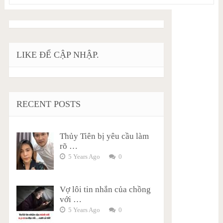
LIKE ĐỂ CẬP NHẬP.
RECENT POSTS
Thủy Tiên bị yêu cầu làm
rõ …
5 Years Ago
0
Vợ lôi tin nhắn của chồng
với …
5 Years Ago
0