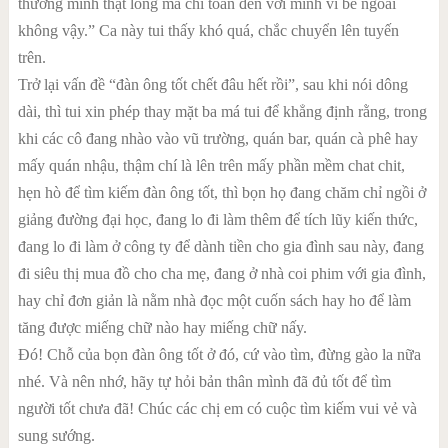
thương mình thật lòng mà chỉ toàn đến với mình vì bề ngoài
không vậy.” Ca này tui thấy khó quá, chắc chuyển lên tuyến
trên.
Trở lại vấn đề “đàn ông tốt chết đâu hết rồi”, sau khi nói dông
dài, thì tui xin phép thay mặt ba má tui để khẳng định rằng, trong
khi các cô đang nhào vào vũ trường, quán bar, quán cà phê hay
mấy quán nhậu, thậm chí là lên trên mấy phần mềm chat chit,
hẹn hò để tìm kiếm đàn ông tốt, thì bọn họ đang chăm chỉ ngồi ở
giảng đường đại học, đang lo đi làm thêm để tích lũy kiến thức,
đang lo đi làm ở công ty để dành tiền cho gia đình sau này, đang
đi siêu thị mua đồ cho cha mẹ, đang ở nhà coi phim với gia đình,
hay chỉ đơn giản là nằm nhà đọc một cuốn sách hay ho để làm
tăng được miếng chữ nào hay miếng chữ nấy.
Đó! Chỗ của bọn đàn ông tốt ở đó, cứ vào tìm, đừng gào la nữa
nhé. Và nên nhớ, hãy tự hỏi bản thân mình đã đủ tốt để tìm
người tốt chưa đã! Chúc các chị em có cuộc tìm kiếm vui vẻ và
sung sướng.