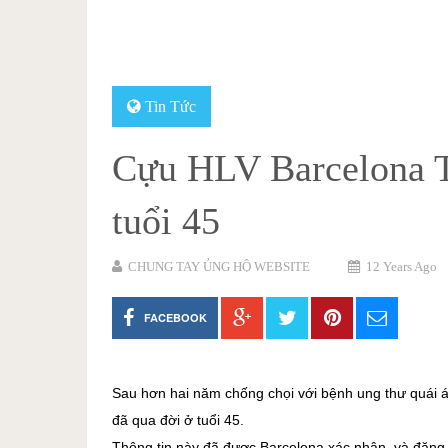
Tin Tức
Cựu HLV Barcelona Ti
tuổi 45
CHUNG TAY ỦNG HỘ WEBSITE
12 Years Ago
FACEBOOK
Sau hơn hai năm chống chọi với bệnh ung thư quái ác
đã qua đời ở tuổi 45.
Thông tin này đã được Barcelona xác nhận, và đăng t