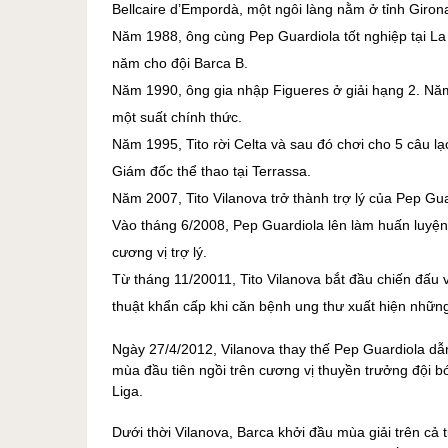
Bellcaire d’Empordà, một ngôi làng nằm ở tỉnh Giro
Năm 1988, ông cùng Pep Guardiola tốt nghiệp tại La
năm cho đội Barca B.
Năm 1990, ông gia nhập Figueres ở giải hạng 2. Năm 
một suất chính thức.
Năm 1995, Tito rời Celta và sau đó chơi cho 5 câu 
Giám đốc thể thao tại Terrassa.
Năm 2007, Tito Vilanova trở thành trợ lý của Pep Gua
Vào tháng 6/2008, Pep Guardiola lên làm huấn luyện 
cương vị trợ lý.
Từ tháng 11/20011, Tito Vilanova bắt đầu chiến đấu 
thuật khẩn cấp khi căn bệnh ung thư xuất hiện nhữn
Ngày 27/4/2012, Vilanova thay thế Pep Guardiola dẫ
mùa đầu tiên ngồi trên cương vị thuyền trưởng đội b
Liga.
Dưới thời Vilanova, Barca khởi đầu mùa giải trên cả t