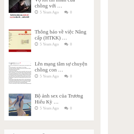
chồng với …
5 Years Ago
0
Thông báo về việc Nâng
cấp (HTKK) …
5 Years Ago
0
Lên mạng tâm sự chuyện
chồng con …
5 Years Ago
0
Bộ ảnh sex của Trương
Hiểu Kỳ …
5 Years Ago
0