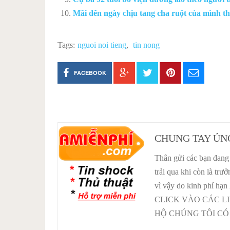
Mãi đến ngày chịu tang cha ruột của mình th
Tags:
nguoi noi tieng
,
tin nong
FACEBOOK
CHUNG TAY ỦN
Thân gửi các bạn đang 
trải qua khi còn là tr
vì vậy do kinh phí hạn
CLICK VÀO CÁC L
HỘ CHÚNG TÔI CÓ 