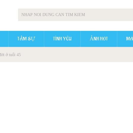
TÂM SỰ
TÌNH YÊU
ẢNH HOT
MÁ
ời ở tuổi 45