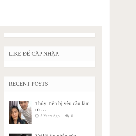
LIKE ĐỂ CẬP NHẬP.
RECENT POSTS
Thủy Tiên bị yêu cầu làm
rõ …
5 Years Ago
0
Vợ lôi tin nhắn của