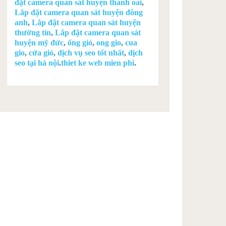
đặt camera quan sát huyện thanh oai
,
Lắp đặt camera quan sát huyện đông
anh
,
Lắp đặt camera quan sát huyện
thường tín
,
Lắp đặt camera quan sát
huyện mỹ đức
,
ống gió
,
ong gio
,
cua
gio
,
cửa gió
,
dịch vụ seo tốt nhất
,
dịch
seo tại hà nội
.
thiet ke web mien phi
.