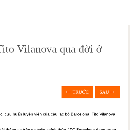
to Vilanova qua đời ở
TRƯỚC
SAU
, cựu huấn luyện viên của câu lạc bộ Barcelona, Tito Vilanova
ải thông tin trên website chính thức. “FC Barcelona đang trong