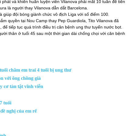
 phát và khiến huấn luyện viên Vilanova phải mất 10 tuần để tiến
Roura là người thay Vilanova dẫn dắt Barcelona.
và giúp đội bóng giành chức vô địch Liga với số điểm 100.
nắm quyền tại Nou Camp thay Pep Guardiola, Tito Vilanova đã
 để tiếp tục quá trình điều trị căn bệnh ung thư tuyến nước bọt.
gười thân ở tuổi 45 sau một thời gian dài chống chọi với căn bệnh
tuổi chăm em trai 4 tuổi bị ung thư
ôn với ông chồng già
y cơ tàn tật vĩnh viễn
7 tuổi
i đề nghị của em rể
ình