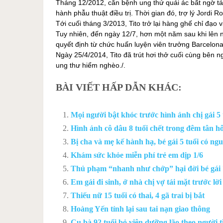
Tháng 12/2012, căn bệnh ung thứ quái ác bất ngờ tái
hành phẫu thuật điều trị. Thời gian đó, trợ lý Jordi 
Tới cuối tháng 3/2013, Tito trở lại hàng ghế chỉ đạo 
Tuy nhiên, đến ngày 12/7, hơn một năm sau khi lên 
quyết định từ chức huấn luyện viên trưởng Barcelona,
Ngày 25/4/2014, Tito đã trút hơi thở cuối cùng bên n
ung thư hiểm nghèo./.
BÀI VIẾT HẤP DẪN KHÁC:
Mọi người bật khóc trước hình ảnh chị gái 5 
Hình ảnh cô dâu 8 tuổi chết trong đêm tân h
Bị cha và mẹ kế hành hạ, bé gái 5 tuổi có ngu
Khám sức khỏe miễn phí trẻ em dịp 1/6
Thủ phạm “nhanh như chớp” hại đời bé gái 
Em gái đi sinh, ở nhà chị vợ tái mặt trước lờ
Thiếu nữ 15 tuổi có thai, 4 gã trai bị bắt
Hoàng Yến tỉnh lại sau tai nạn giao thông
Cụ bà 92 tuổi bỏ viện dưỡng lão theo người t