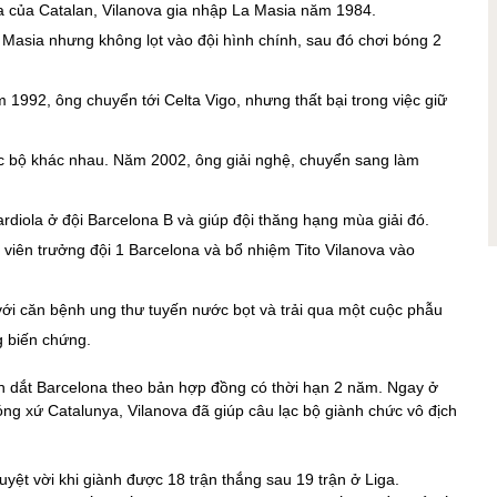
na của Catalan, Vilanova gia nhập La Masia năm 1984.
 Masia nhưng không lọt vào đội hình chính, sau đó chơi bóng 2
1992, ông chuyển tới Celta Vigo, nhưng thất bại trong việc giữ
lạc bộ khác nhau. Năm 2002, ông giải nghệ, chuyển sang làm
rdiola ở đội Barcelona B và giúp đội thăng hạng mùa giải đó.
viên trưởng đội 1 Barcelona và bổ nhiệm Tito Vilanova vào
với căn bệnh ung thư tuyến nước bọt và trải qua một cuộc phẫu
g biến chứng.
n dắt Barcelona theo bản hợp đồng có thời hạn 2 năm. Ngay ở
óng xứ Catalunya, Vilanova đã giúp câu lạc bộ giành chức vô địch
uyệt vời khi giành được 18 trận thắng sau 19 trận ở Liga.