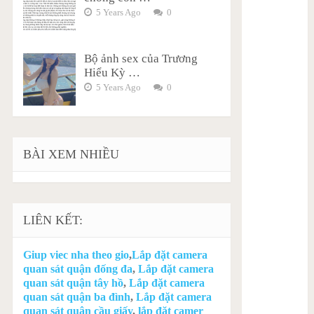
5 Years Ago
0
Bộ ảnh sex của Trương
Hiểu Kỳ …
5 Years Ago
0
BÀI XEM NHIỀU
LIÊN KẾT:
Giup viec nha theo gio
,
Lắp đặt camera
quan sát quận đống đa
,
Lắp đặt camera
quan sát quận tây hồ
,
Lắp đặt camera
quan sát quận ba đình
,
Lắp đặt camera
quan sát quận cầu giấy
,
lắp đặt camer