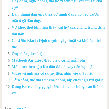
Cay đắng nghe chồng thổ lộ: “thèm ngủ với em gái của
vợ“
Làm thằng đàn ông thấy vợ mình đang uốn éo trước
mặt 4 gã đàn ông.
Vợ khóc thét khi nhìn thấy ‘cái ấy’ của chồng trong đêm
tân hôn
Ca sĩ Siu Black: Định mệnh nghệ thuật và khổ đau trần
thế
Ông chồng keo kiệt
Macbook Air được thay thế ổ cứng miễn phí
Mới quen hẹn gặp lần đầu đã đòi vay tiền bạn gái.
Video và anh sex của thủy tiên, nhìn vào thấy hết.
Tôi không thể tha thứ cho chồng sắp cưới ngủ với gái lạ
Dùng Face chồng gọi gái đến nhà cho chồng, cao thủ bà
vợ
Tags:
Tâm sự