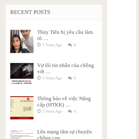
RECENT POSTS
Thủy Tiên bị yêu cầu làm
rõ …
5 Years Ago
0
Vợ lôi tin nhắn của chồng
với …
5 Years Ago
0
Thông báo về việc Nâng
cấp (HTKK) …
5 Years Ago
0
Lên mạng tâm sự chuyện
chồng con …