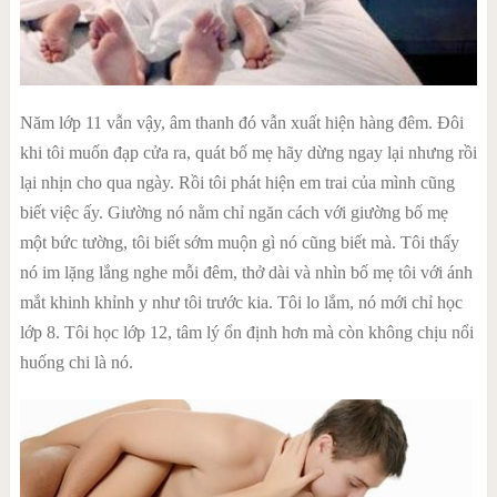
Năm lớp 11 vẫn vậy, âm thanh đó vẫn xuất hiện hàng đêm. Đôi
khi tôi muốn đạp cửa ra, quát bố mẹ hãy dừng ngay lại nhưng rồi
lại nhịn cho qua ngày. Rồi tôi phát hiện em trai của mình cũng
biết việc ấy. Giường nó nằm chỉ ngăn cách với giường bố mẹ
một bức tường, tôi biết sớm muộn gì nó cũng biết mà. Tôi thấy
nó im lặng lắng nghe mỗi đêm, thở dài và nhìn bố mẹ tôi với ánh
mắt khinh khỉnh y như tôi trước kia. Tôi lo lắm, nó mới chỉ học
lớp 8. Tôi học lớp 12, tâm lý ổn định hơn mà còn không chịu nổi
huống chi là nó.